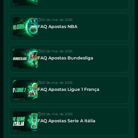
20 de mai. de 2026
FAQ Apostas NBA
20 de mai. de 2026
FAQ Apostas Bundesliga
20 de mai. de 2026
FAQ Apostas Ligue 1 França
20 de mai. de 2026
FAQ Apostas Serie A Itália