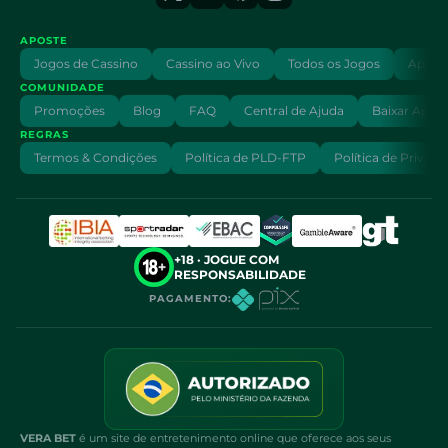
APOSTE
Jogos de Cassino
Cassino ao Vivo
Todos os Jogos
Aposta
COMUNIDADE
Promoções
Blog
FAQ
Central de Ajuda
Baixar App
REGRAS
Termos & Condições
Política de PLD-FTP
Política de Privaci
+18 · JOGUE COM
RESPONSABILIDADE
PAGAMENTO
:
VERA BET
é um site de entretenimento online que oferece aos seus