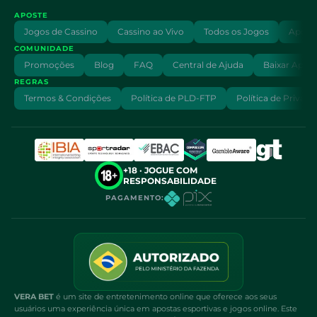
APOSTE
Jogos de Cassino
Cassino ao Vivo
Todos os Jogos
Aposta
COMUNIDADE
Promoções
Blog
FAQ
Central de Ajuda
Baixar App
REGRAS
Termos & Condições
Política de PLD-FTP
Política de Privaci
+18 · JOGUE COM
RESPONSABILIDADE
PAGAMENTO
:
VERA BET
é um site de entretenimento online que oferece aos seus
usuários uma experiência única em apostas esportivas e jogos online. Este