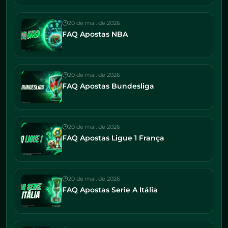
20 de mai. de 2026
FAQ Apostas NBA
20 de mai. de 2026
FAQ Apostas Bundesliga
20 de mai. de 2026
FAQ Apostas Ligue 1 França
20 de mai. de 2026
FAQ Apostas Serie A Itália