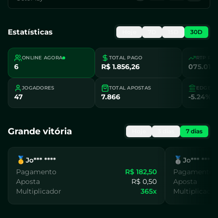
Grand Link Express Hold And Win
é um jogo de
Estatísticas
cassino online disponível na
Vera Bet
Hoje
, desenvolvido
7D
15D
30D
pelo provedor
OctoPlay
. Com uma taxa de retorno ao
jogador (RTP) média de até
97%
, você pode jogar
ONLINE AGORA
TOTAL PAGO
RTP RE
agora mesmo e se divertir. Jogue com
6
R$ 1.856,26
075.01%
responsabilidade!
JOGADORES
TOTAL APOSTAS
EDGE D
Como jogar Grand Link Express Hold And Win na
47
7.866
-5.24%
Vera Bet
Para começar a jogar
Grand Link Express Hold And
Win
, basta ajustar o valor da aposta e iniciar a rodada.
Grande vitória
Hoje
3 dias
7 dias
O jogo é intuitivo e indicado tanto para iniciantes
quanto para jogadores experientes da OctoPlay.
🥇
🥈
Jo*** ****
Jo*** ****
Sobre o Grand Link Express Hold And Win
Pagamento
R$ 182,50
Pagamento
O
Aposta
Grand Link Express Hold And Win
R$ 0,50
é desenvolvido
Aposta
Multiplicador
365
x
Multiplicado
pela
OctoPlay
e opera com tecnologia RNG (Random
Number Generator) certificada, garantindo resultados
aleatórios e independentes em cada rodada. Com RTP