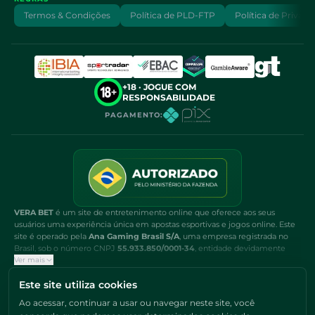
Termos & Condições
Política de PLD-FTP
Política de Privaci
+18 · JOGUE COM
RESPONSABILIDADE
PAGAMENTO
:
VERA BET
é um site de entretenimento online que oferece aos seus
usuários uma experiência única em apostas esportivas e jogos online. Este
site é operado pela
Ana Gaming Brasil S/A
, uma empresa registrada no
Brasil, sob o número CNPJ
55.933.850/0001-34
, entidade devidamente
Ver mais
autorizada a operar a modalidade lotérica de apostas de quota fixa no Brasil,
em temática desportiva e jogos online, conjuntamente, pela Secretaria de
Este site utiliza cookies
Prêmios e Apostas do Ministério da Fazenda, conforme Portaria SPA/MF
n.º 322/2025, publicada em 17 de fevereiro de 2025 no Diário Oficial da
CENTRAL DE JOGO RESPONSÁVEL
DENÚNCIAS
PRIVACIDADE
OUVIDORIA
Ao acessar, continuar a usar ou navegar neste site, você
República Federativa do Brasil.