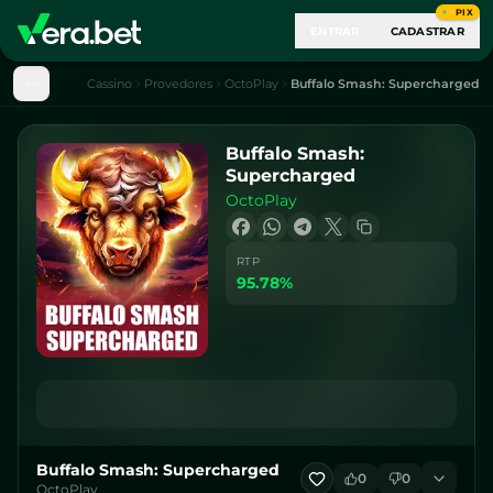
PIX
ENTRAR
CADASTRAR
Cassino
Provedores
OctoPlay
Buffalo Smash: Supercharged
Buffalo Smash:
Supercharged
OctoPlay
RTP
95.78%
Buffalo Smash: Supercharged
0
0
OctoPlay