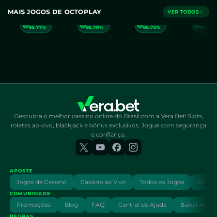
médio de
95.78%
, oferece uma boa relação entre risco
MAIS JOGOS DE OCTOPLAY
VER TODOS
e retorno.
RTP
RTP
RTP
RTP
95.77%
95.70%
95.73%
95.76
JOGAR
JOGAR
JOGAR
JOGAR
Por que jogar Buffalo Smash: Supercharged na
Vera Bet
Na
Vera Bet
, você joga com total segurança, suporte
rápido e depósitos via Pix. A plataforma é licenciada,
reúne dezenas de outros títulos da OctoPlay e
promove o jogo responsável. Aposte com consciência!
RTP
Margem da casa
Descubra o melhor cassino online do Brasil com a Vera Bet! Slots,
95.78%
4.22%
roletas ao vivo, blackjack e bônus exclusivos. Jogue com segurança
e confiança.
APOSTE
Jogos de Cassino
Cassino ao Vivo
Todos os Jogos
Aposta
COMUNIDADE
Promoções
Blog
FAQ
Central de Ajuda
Baixar App
REGRAS