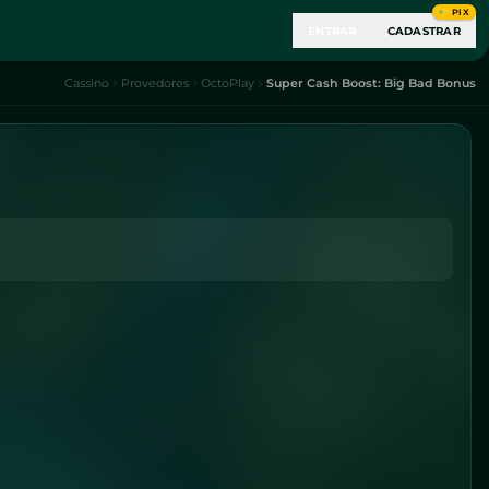
PIX
ENTRAR
CADASTRAR
Cassino
Provedores
OctoPlay
Super Cash Boost: Big Bad Bonus