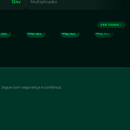
124
x
Multiplicador
VER TODOS
TP
RTP
RTP
RTP
5.72%
97.78%
95.74%
95.74%
AR
JOGAR
JOGAR
JOGAR
os. Jogue com segurança e confiança.