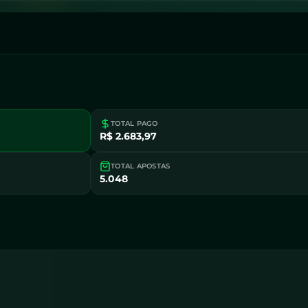
nline disponível na
Vera Bet
, desenvolvido pelo provedor
OctoP
ogue com responsabilidade!
et
TOTAL PAGO
basta ajustar o valor da aposta e iniciar a rodada. O jogo é intui
R$ 2.683,97
TOTAL APOSTAS
5.048
OctoPlay
e opera com tecnologia RNG (Random Number Generator)
%
, oferece uma boa relação entre risco e retorno.
 Bet
o e depósitos via Pix. A plataforma é licenciada, reúne dezenas 
Margem da casa