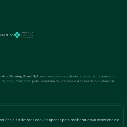
AMENTO
:
la
Ana Gaming Brasil S/A
, uma empresa registrada no Brasil, sob o número
line, conjuntamente, pela Secretaria de Prêmios e Apostas do Ministério da
so site. Utilizamos cookies apenas para melhorar a sua experiência e isso não
riência. Utilizamos cookies apenas para melhorar a sua experiência e