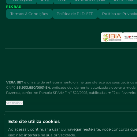
REGRAS
Termos & Condições
Política de PLD-FTP
Política de Privaci
VERA BET
é um site de entretenimento online que oferece aos seus usuários um
CNPJ
55.933.850/0001-34
, entidade devidamente autorizada a operar a modalid
Fazenda, conforme Portaria SPA/MF n.º 322/2025, publicada em 17 de fevereiro d
Ver mais
Ao acessar, continuar a usar ou navegar neste site, você concorda que podemos
interfere na sua privacidade.
O uso desta plataforma é proibido para
beneficiários de Bolsa Família e Ben
Este site utiliza cookies
Ao acessar, continuar a usar ou navegar neste site, você concorda q
isso não interfere na sua privacidade.