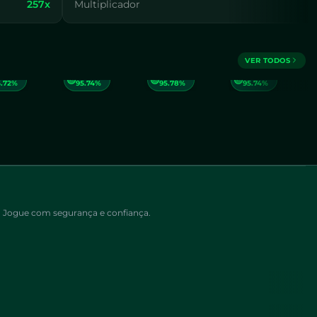
257
x
Multiplicador
VER TODOS
TP
RTP
RTP
RTP
5.72%
95.74%
95.78%
95.74%
AR
JOGAR
JOGAR
JOGAR
os. Jogue com segurança e confiança.