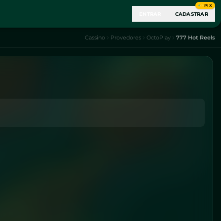
PIX
ENTRAR
CADASTRAR
Cassino
Provedores
OctoPlay
777 Hot Reels