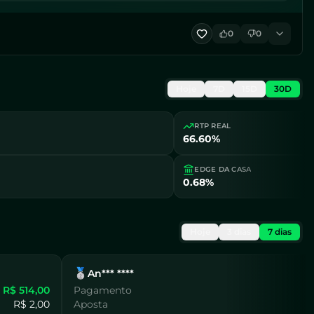
0
0
 retorno ao jogador (RTP) média de até
97.78%
, você pode
Hoje
7D
15D
30D
RTP REAL
 para iniciantes quanto para jogadores experientes da
66.60%
EDGE DA CASA
0.68%
tindo resultados aleatórios e independentes em cada
Hoje
3 dias
7 dias
de outros títulos da OctoPlay e promove o jogo responsável.
🥈
An*** ****
R$ 514,00
Pagamento
R$ 2,00
Aposta