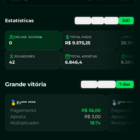
Cash On Wheels Hold & Win
é um jogo de cassino
Estatísticas
online disponível na
Vera Bet
, desenvolvido pelo
Hoje
7D
15D
30D
provedor
OctoPlay
. Com uma taxa de retorno ao
jogador (RTP) média de até
95.72%
, você pode jogar
ONLINE AGORA
TOTAL PAGO
RTP RE
agora mesmo e se divertir. Jogue com
0
R$ 9.575,25
28.10%
responsabilidade!
JOGADORES
TOTAL APOSTAS
EDGE D
Como jogar Cash On Wheels Hold & Win na Vera
42
6.846,4
9.38%
Bet
Para começar a jogar
Cash On Wheels Hold & Win
,
basta ajustar o valor da aposta e iniciar a rodada. O
Grande vitória
Hoje
3 dias
7 dias
jogo é intuitivo e indicado tanto para iniciantes
quanto para jogadores experientes da OctoPlay.
🥇
🥈
Fr*** ****
Il*** ****
Sobre o Cash On Wheels Hold & Win
Pagamento
R$ 56,00
Pagamento
O
Aposta
Cash On Wheels Hold & Win
é desenvolvido pela
R$ 3,00
Aposta
Multiplicador
18.7
x
Multiplicado
OctoPlay
e opera com tecnologia RNG (Random
Number Generator) certificada, garantindo resultados
aleatórios e independentes em cada rodada. Com RTP