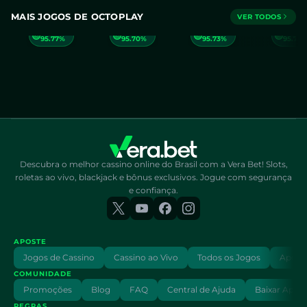
médio de
95.74%
, oferece uma boa relação entre risco
MAIS JOGOS DE OCTOPLAY
VER TODOS
e retorno.
RTP
RTP
RTP
RTP
95.77%
95.70%
95.73%
95.76
JOGAR
JOGAR
JOGAR
JOGAR
Por que jogar 777 Hot Reels: Supercharged na Vera
Bet
Na
Vera Bet
, você joga com total segurança, suporte
rápido e depósitos via Pix. A plataforma é licenciada,
reúne dezenas de outros títulos da OctoPlay e
promove o jogo responsável. Aposte com consciência!
RTP
Margem da casa
Descubra o melhor cassino online do Brasil com a Vera Bet! Slots,
95.74%
4.26%
roletas ao vivo, blackjack e bônus exclusivos. Jogue com segurança
e confiança.
APOSTE
Jogos de Cassino
Cassino ao Vivo
Todos os Jogos
Aposta
COMUNIDADE
Promoções
Blog
FAQ
Central de Ajuda
Baixar App
REGRAS