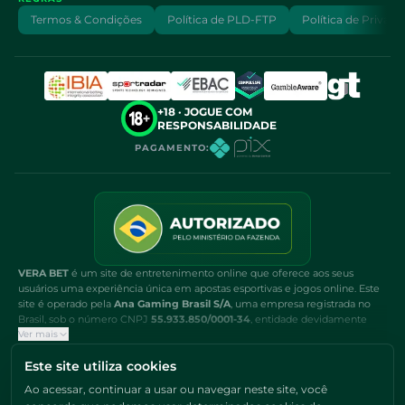
Termos & Condições
Política de PLD-FTP
Política de Privaci
+18 · JOGUE COM
RESPONSABILIDADE
PAGAMENTO
:
VERA BET
é um site de entretenimento online que oferece aos seus
usuários uma experiência única em apostas esportivas e jogos online. Este
site é operado pela
Ana Gaming Brasil S/A
, uma empresa registrada no
Brasil, sob o número CNPJ
55.933.850/0001-34
, entidade devidamente
Ver mais
autorizada a operar a modalidade lotérica de apostas de quota fixa no Brasil,
em temática desportiva e jogos online, conjuntamente, pela Secretaria de
Este site utiliza cookies
Prêmios e Apostas do Ministério da Fazenda, conforme Portaria SPA/MF
n.º 322/2025, publicada em 17 de fevereiro de 2025 no Diário Oficial da
CENTRAL DE JOGO RESPONSÁVEL
DENÚNCIAS
PRIVACIDADE
OUVIDORIA
Ao acessar, continuar a usar ou navegar neste site, você
República Federativa do Brasil.