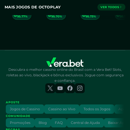
e retorno.
MAIS JOGOS DE OCTOPLAY
VER TODOS
RTP
RTP
RTP
RTP
Por que jogar 3 Lucky Beasts: Hold & Win na Vera
95.77%
95.70%
95.73%
95.76
JOGAR
JOGAR
JOGAR
JOGAR
Bet
Na
Vera Bet
, você joga com total segurança, suporte
rápido e depósitos via Pix. A plataforma é licenciada,
reúne dezenas de outros títulos da OctoPlay e
promove o jogo responsável. Aposte com consciência!
RTP
Margem da casa
95.73%
4.27%
Descubra o melhor cassino online do Brasil com a Vera Bet! Slots,
roletas ao vivo, blackjack e bônus exclusivos. Jogue com segurança
e confiança.
APOSTE
Jogos de Cassino
Cassino ao Vivo
Todos os Jogos
Aposta
COMUNIDADE
Promoções
Blog
FAQ
Central de Ajuda
Baixar App
REGRAS