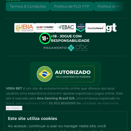
Termos & Condições
Política de PLD-FTP
Política de Privaci
+18 · JOGUE COM
RESPONSABILIDADE
PAGAMENTO
:
VERA BET
é um site de entretenimento online que oferece aos seus
usuários uma experiência única em apostas esportivas e jogos online. Este
site é operado pela
Ana Gaming Brasil S/A
, uma empresa registrada no
Brasil, sob o número CNPJ
55.933.850/0001-34
, entidade devidamente
Ver mais
autorizada a operar a modalidade lotérica de apostas de quota fixa no Brasil,
em temática desportiva e jogos online, conjuntamente, pela Secretaria de
Este site utiliza cookies
Prêmios e Apostas do Ministério da Fazenda, conforme Portaria SPA/MF
n.º 322/2025, publicada em 17 de fevereiro de 2025 no Diário Oficial da
CENTRAL DE JOGO RESPONSÁVEL
DENÚNCIAS
PRIVACIDADE
OUVIDORIA
Ao acessar, continuar a usar ou navegar neste site, você
República Federativa do Brasil.