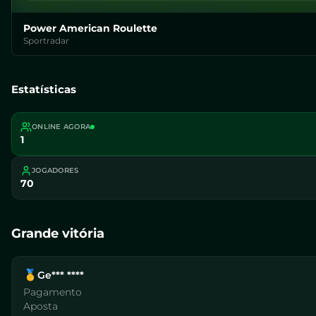
Power American Roulette
Sportradar
Power American Roulette
é um jogo de cassino online di
Estatísticas
você pode jogar agora mesmo e se divertir. Jogue com res
Como jogar Power American Roulette na Vera Bet
ONLINE AGORA
Para começar a jogar
Power American Roulette
, basta aj
1
experientes da Sportradar.
JOGADORES
Sobre o Power American Roulette
70
O
Power American Roulette
é desenvolvido pela
Sportrad
em cada rodada. Com RTP médio de
97%
, oferece uma boa 
Grande vitória
Por que jogar Power American Roulette na Vera Bet
Na
Vera Bet
, você joga com total segurança, suporte rápido
🥇
Ge*** ****
responsável. Aposte com consciência!
Pagamento
Aposta