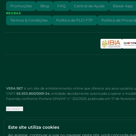
Promoções
Blog
FAQ
Central de Ajuda
Baixar App
REGRAS
Termos & Condições
Política de PLD-FTP
Política de Privaci
VERA BET
é um site de entretenimento online que oferece aos seus usuários um
CNPJ
55.933.850/0001-34
, entidade devidamente autorizada a operar a modalid
Fazenda, conforme Portaria SPA/MF n.º 322/2025, publicada em 17 de fevereiro d
Ver mais
Ao acessar, continuar a usar ou navegar neste site, você concorda que podemos
interfere na sua privacidade.
O uso desta plataforma é proibido para
beneficiários de Bolsa Família e Ben
Este site utiliza cookies
Ao acessar, continuar a usar ou navegar neste site, você concorda q