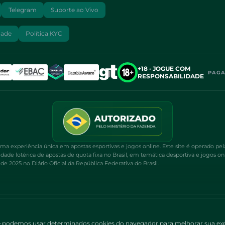
Telegram
Suporte ao Vivo
dade
Política KYC
+18 · JOGUE COM
PAG
RESPONSABILIDADE
a experiência única em apostas esportivas e jogos online. Este site é operado pe
ade lotérica de apostas de quota fixa no Brasil, em temática desportiva e jogos on
e 2025 no Diário Oficial da República Federativa do Brasil.
 usar determinados cookies do navegador para melhorar sua experiência ao usar nos
efício de Prestação Continuada (BPC).
CENTRAL DE JOGO RESPONSÁVEL
DENÚNCIAS
PRIVACIDADE
OUVIDORIA
ue podemos usar determinados cookies do navegador para melhorar sua expe