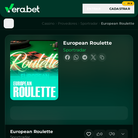
PIX
ENTRAR
CADASTRAR
Cassino
Provedores
Sportradar
European Roulette
European Roulette
Sportradar
European Roulette
0
0
Sportradar