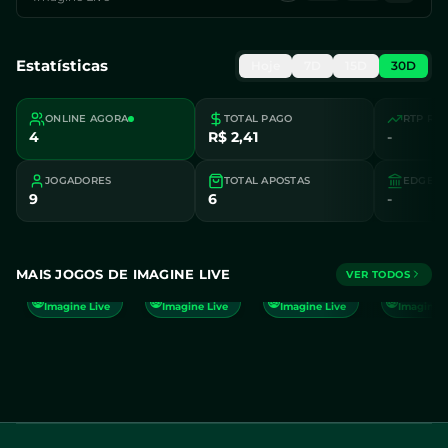
VIP Blackjack 4
é um jogo de cassino online
Estatísticas
disponível na
Vera Bet
, desenvolvido pelo provedor
Hoje
7D
15D
30D
Imagine Live
. Com uma taxa de retorno ao jogador
(RTP) média de até
97%
, você pode jogar agora
ONLINE AGORA
TOTAL PAGO
RTP RE
mesmo e se divertir. Jogue com responsabilidade!
4
R$ 2,41
-
Como jogar VIP Blackjack 4 na Vera Bet
JOGADORES
TOTAL APOSTAS
EDGE D
9
Para começar a jogar
VIP Blackjack 4
6
, basta ajustar o
-
valor da aposta e iniciar a rodada. O jogo é intuitivo e
indicado tanto para iniciantes quanto para jogadores
experientes da Imagine Live.
MAIS JOGOS DE IMAGINE LIVE
VER TODOS
Provedor
Provedor
Provedor
Provedor
Sobre o VIP Blackjack 4
Imagine Live
Imagine Live
Imagine Live
Imagine L
JOGAR
JOGAR
JOGAR
JOGAR
O
VIP Blackjack 4
é desenvolvido pela
Imagine Live
e
opera com tecnologia RNG (Random Number
Generator) certificada, garantindo resultados
aleatórios e independentes em cada rodada. Com RTP
médio de
97%
, oferece uma boa relação entre risco e
retorno.