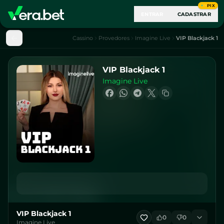
PIX
ENTRAR
CADASTRAR
Cassino
Provedores
Imagine Live
VIP Blackjack 1
VIP Blackjack 1
Imagine Live
VIP Blackjack 1
0
0
Imagine Live