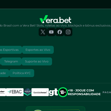
 Brasil com a Vera Bet! Slots, roletas ao vivo, blackjack e bônus exclusiv
s Esportivas
Esportes ao Vivo
Telegram
Suporte ao Vivo
dade
Política KYC
+18 · JOGUE COM
PAG
RESPONSABILIDADE