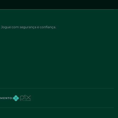
os. Jogue com segurança e confiança.
AMENTO
: