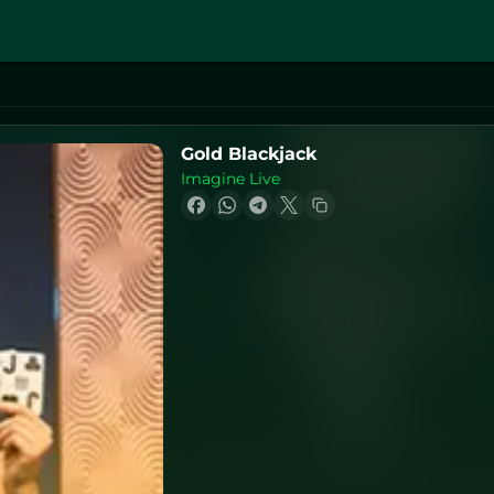
Gold Blackjack
Imagine Live