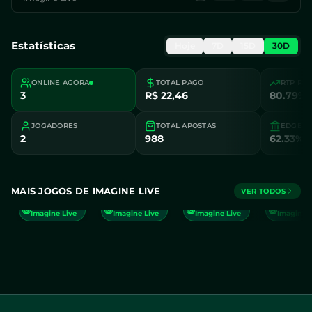
Blackjack 8
é um jogo de cassino online disponível na
Estatísticas
Vera Bet
, desenvolvido pelo provedor
Hoje
Imagine Live
7D
15D
30D
.
Com uma taxa de retorno ao jogador (RTP) média de
até
97%
, você pode jogar agora mesmo e se divertir.
ONLINE AGORA
TOTAL PAGO
RTP RE
Jogue com responsabilidade!
3
R$ 22,46
80.79%
Como jogar Blackjack 8 na Vera Bet
JOGADORES
TOTAL APOSTAS
EDGE D
2
Para começar a jogar
Blackjack 8
988
, basta ajustar o
62.33%
valor da aposta e iniciar a rodada. O jogo é intuitivo e
indicado tanto para iniciantes quanto para jogadores
experientes da Imagine Live.
MAIS JOGOS DE IMAGINE LIVE
VER TODOS
Provedor
Provedor
Provedor
Provedor
Sobre o Blackjack 8
Imagine Live
Imagine Live
Imagine Live
Imagine L
JOGAR
JOGAR
JOGAR
JOGAR
O
Blackjack 8
é desenvolvido pela
Imagine Live
e
opera com tecnologia RNG (Random Number
Generator) certificada, garantindo resultados
aleatórios e independentes em cada rodada. Com RTP
médio de
97%
, oferece uma boa relação entre risco e
retorno.