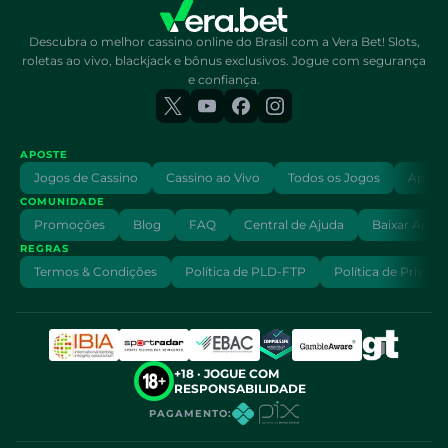
Por que jogar Blackjack 26 na Vera Bet
Descubra o melhor cassino online do Brasil com a Vera Bet! Slots,
Na
Vera Bet
, você joga com total segurança, suporte
roletas ao vivo, blackjack e bônus exclusivos. Jogue com segurança
rápido e depósitos via Pix. A plataforma é licenciada,
e confiança.
reúne dezenas de outros títulos da Imagine Live e
promove o jogo responsável. Aposte com consciência!
APOSTE
Jogos de Cassino
Cassino ao Vivo
Todos os Jogos
Aposta
COMUNIDADE
Promoções
Blog
FAQ
Central de Ajuda
Baixar App
REGRAS
Termos & Condições
Política de PLD-FTP
Política de Privaci
+18 · JOGUE COM
RESPONSABILIDADE
PAGAMENTO
: