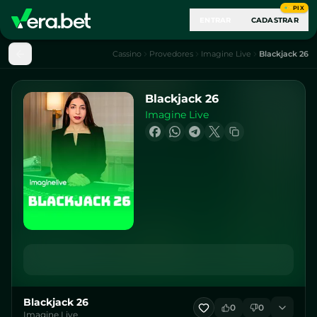
PIX
ENTRAR
CADASTRAR
Cassino
Provedores
Imagine Live
Blackjack 26
Blackjack 26
Imagine Live
Blackjack 26
0
0
Imagine Live