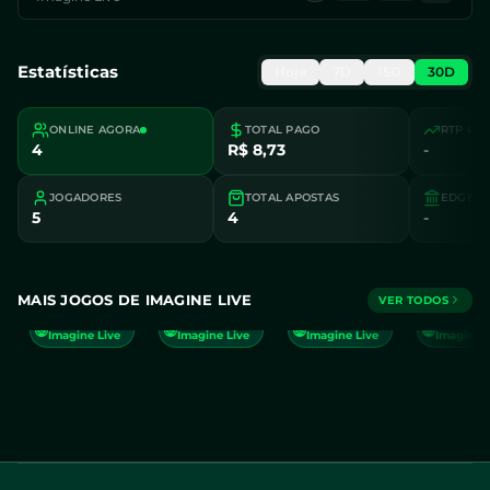
Blackjack 26
é um jogo de cassino online disponível
Estatísticas
na
Vera Bet
, desenvolvido pelo provedor
Hoje
7D
Imagine
15D
30D
Live
. Com uma taxa de retorno ao jogador (RTP)
média de até
97%
, você pode jogar agora mesmo e se
ONLINE AGORA
TOTAL PAGO
RTP RE
divertir. Jogue com responsabilidade!
4
R$ 8,73
-
Como jogar Blackjack 26 na Vera Bet
JOGADORES
TOTAL APOSTAS
EDGE D
5
Para começar a jogar
Blackjack 26
4
, basta ajustar o
-
valor da aposta e iniciar a rodada. O jogo é intuitivo e
indicado tanto para iniciantes quanto para jogadores
experientes da Imagine Live.
MAIS JOGOS DE IMAGINE LIVE
VER TODOS
Provedor
Provedor
Provedor
Provedor
Sobre o Blackjack 26
Imagine Live
Imagine Live
Imagine Live
Imagine L
JOGAR
JOGAR
JOGAR
JOGAR
O
Blackjack 26
é desenvolvido pela
Imagine Live
e
opera com tecnologia RNG (Random Number
Generator) certificada, garantindo resultados
aleatórios e independentes em cada rodada. Com RTP
médio de
97%
, oferece uma boa relação entre risco e
retorno.