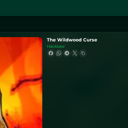
The Wildwood Curse
Hacksaw