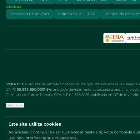
REGRAS
Termos & Condições
Política de PLD-FTP
Política de Privaci
VERA BET
é um site de entretenimento online que oferece aos seus usuários um
CNPJ
55.933.850/0001-34
, entidade devidamente autorizada a operar a modalid
Fazenda, conforme Portaria SPA/MF n.º 322/2025, publicada em 17 de fevereiro d
Ver mais
Ao acessar, continuar a usar ou navegar neste site, você concorda que podemos
interfere na sua privacidade.
O uso desta plataforma é proibido para
beneficiários de Bolsa Família e Ben
Este site utiliza cookies
Ao acessar, continuar a usar ou navegar neste site, você concorda q
isso não interfere na sua privacidade.