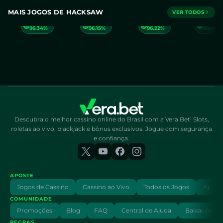
Por que jogar Sugar Park na Vera Bet
MAIS JOGOS DE HACKSAW
VER TODOS
Na
Vera Bet
, você joga com total segurança, suporte
RTP
RTP
RTP
Provedor
rápido e depósitos via Pix. A plataforma é licenciada,
96.34%
96.15%
96.22%
Hacksa
JOGAR
JOGAR
JOGAR
JOGAR
reúne dezenas de outros títulos da Hacksaw e
promove o jogo responsável. Aposte com consciência!
RTP
Margem da casa
96.31%
3.69%
Descubra o melhor cassino online do Brasil com a Vera Bet! Slots,
roletas ao vivo, blackjack e bônus exclusivos. Jogue com segurança
e confiança.
APOSTE
Jogos de Cassino
Cassino ao Vivo
Todos os Jogos
Aposta
COMUNIDADE
Promoções
Blog
FAQ
Central de Ajuda
Baixar App
REGRAS