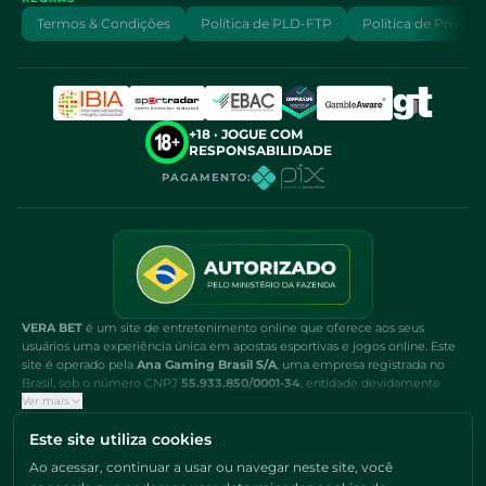
Termos & Condições
Política de PLD-FTP
Política de Privaci
+18 · JOGUE COM
RESPONSABILIDADE
PAGAMENTO
:
VERA BET
é um site de entretenimento online que oferece aos seus
usuários uma experiência única em apostas esportivas e jogos online. Este
site é operado pela
Ana Gaming Brasil S/A
, uma empresa registrada no
Brasil, sob o número CNPJ
55.933.850/0001-34
, entidade devidamente
Ver mais
autorizada a operar a modalidade lotérica de apostas de quota fixa no Brasil,
em temática desportiva e jogos online, conjuntamente, pela Secretaria de
Este site utiliza cookies
Prêmios e Apostas do Ministério da Fazenda, conforme Portaria SPA/MF
n.º 322/2025, publicada em 17 de fevereiro de 2025 no Diário Oficial da
CENTRAL DE JOGO RESPONSÁVEL
DENÚNCIAS
PRIVACIDADE
OUVIDORIA
Ao acessar, continuar a usar ou navegar neste site, você
República Federativa do Brasil.