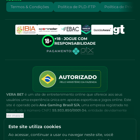
Termos & Condições
Política de PLD-FTP
Política de Privaci
+18 · JOGUE COM
RESPONSABILIDADE
PAGAMENTO
:
VERA BET
é um site de entretenimento online que oferece aos seus
usuários uma experiência única em apostas esportivas e jogos online. Este
site é operado pela
Ana Gaming Brasil S/A
, uma empresa registrada no
Brasil, sob o número CNPJ
55.933.850/0001-34
, entidade devidamente
Ver mais
autorizada a operar a modalidade lotérica de apostas de quota fixa no Brasil,
em temática desportiva e jogos online, conjuntamente, pela Secretaria de
Este site utiliza cookies
Prêmios e Apostas do Ministério da Fazenda, conforme Portaria SPA/MF
n.º 322/2025, publicada em 17 de fevereiro de 2025 no Diário Oficial da
CENTRAL DE JOGO RESPONSÁVEL
DENÚNCIAS
PRIVACIDADE
OUVIDORIA
Ao acessar, continuar a usar ou navegar neste site, você
República Federativa do Brasil.