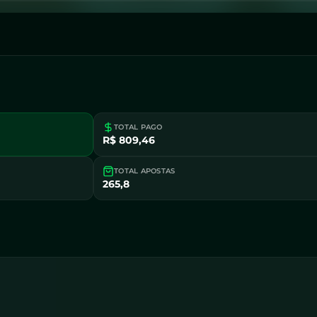
t
, desenvolvido pelo provedor
Hacksaw
. Com uma taxa de reto
TOTAL PAGO
osta e iniciar a rodada. O jogo é intuitivo e indicado tanto para
R$ 809,46
TOTAL APOSTAS
logia RNG (Random Number Generator) certificada, garantindo 
265,8
co e retorno.
o e depósitos via Pix. A plataforma é licenciada, reúne dezenas 