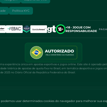
dade
Política KYC
+18 · JOGUE COM
PAG
RESPONSABILIDADE
a experiência única em apostas esportivas e jogos online. Este site é operado pe
ade lotérica de apostas de quota fixa no Brasil, em temática desportiva e jogos on
e 2025 no Diário Oficial da República Federativa do Brasil.
 usar determinados cookies do navegador para melhorar sua experiência ao usar nos
efício de Prestação Continuada (BPC).
CENTRAL DE JOGO RESPONSÁVEL
DENÚNCIAS
PRIVACIDADE
OUVIDORIA
ue podemos usar determinados cookies do navegador para melhorar sua expe
© 2026 Vera Bet. Todos os direitos reservados.