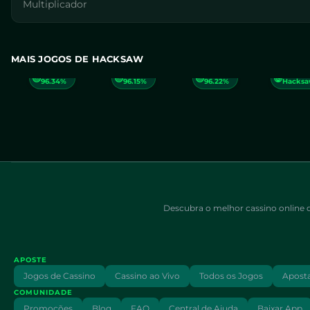
Multiplicador
MAIS JOGOS DE HACKSAW
RTP
RTP
RTP
Provedor
96.34%
96.15%
96.22%
Hacksa
JOGAR
JOGAR
JOGAR
JOGAR
Descubra o melhor cassino online do
APOSTE
Jogos de Cassino
Cassino ao Vivo
Todos os Jogos
Aposta
COMUNIDADE
Promoções
Blog
FAQ
Central de Ajuda
Baixar App