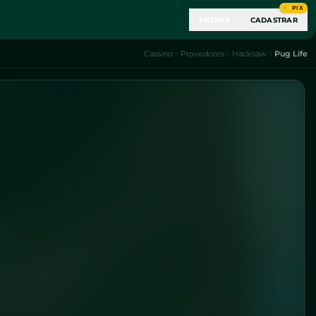
PIX
ENTRAR
CADASTRAR
Cassino
Provedores
Hacksaw
Pug Life