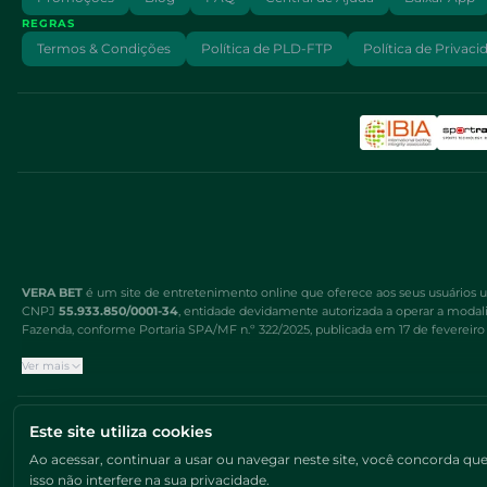
REGRAS
Termos & Condições
Política de PLD-FTP
Política de Privaci
VERA BET
é um site de entretenimento online que oferece aos seus usuários um
CNPJ
55.933.850/0001-34
, entidade devidamente autorizada a operar a modalid
Fazenda, conforme Portaria SPA/MF n.º 322/2025, publicada em 17 de fevereiro d
Ver mais
Ao acessar, continuar a usar ou navegar neste site, você concorda que podemos
interfere na sua privacidade.
O uso desta plataforma é proibido para
beneficiários de Bolsa Família e Ben
Este site utiliza cookies
Ao acessar, continuar a usar ou navegar neste site, você concorda q
isso não interfere na sua privacidade.