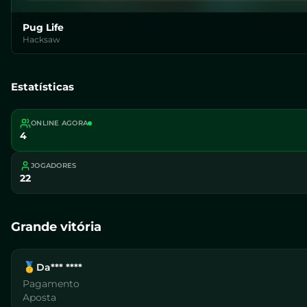
Pug Life
Hacksaw
Pug Life
é um jogo de cassino online disponível na
Vera Be
Estatísticas
agora mesmo e se divertir. Jogue com responsabilidade!
Como jogar Pug Life na Vera Bet
ONLINE AGORA
Para começar a jogar
Pug Life
, basta ajustar o valor da ap
4
Sobre o Pug Life
JOGADORES
22
O
Pug Life
é desenvolvido pela
Hacksaw
e opera com tecno
Com RTP médio de
97%
, oferece uma boa relação entre ris
Por que jogar Pug Life na Vera Bet
Grande vitória
Na
Vera Bet
, você joga com total segurança, suporte rápid
Aposte com consciência!
🥇
Da*** ****
Pagamento
Aposta