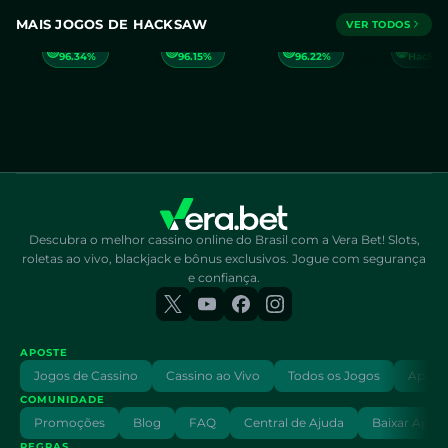
MAIS JOGOS DE HACKSAW
VER TODOS
Por que jogar Pray for Three na Vera Bet
RTP
RTP
RTP
Provedor
Na
Vera Bet
96.34%
, você joga com total segurança, suporte
96.15%
96.22%
Hacksa
JOGAR
JOGAR
JOGAR
JOGAR
rápido e depósitos via Pix. A plataforma é licenciada,
reúne dezenas de outros títulos da Hacksaw e
promove o jogo responsável. Aposte com consciência!
Descubra o melhor cassino online do Brasil com a Vera Bet! Slots,
roletas ao vivo, blackjack e bônus exclusivos. Jogue com segurança
e confiança.
APOSTE
Jogos de Cassino
Cassino ao Vivo
Todos os Jogos
Aposta
COMUNIDADE
Promoções
Blog
FAQ
Central de Ajuda
Baixar App
REGRAS