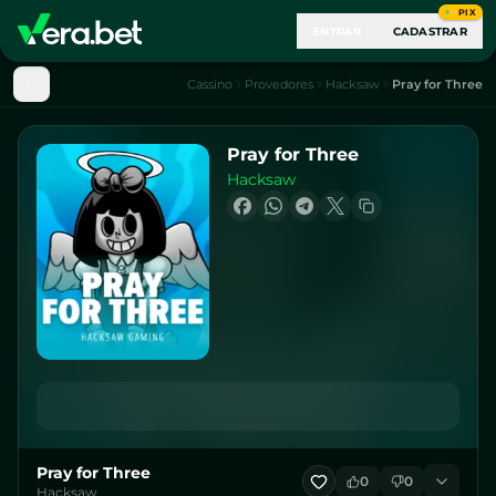
PIX
ENTRAR
CADASTRAR
Cassino
Provedores
Hacksaw
Pray for Three
Pray for Three
Hacksaw
Pray for Three
0
0
Hacksaw