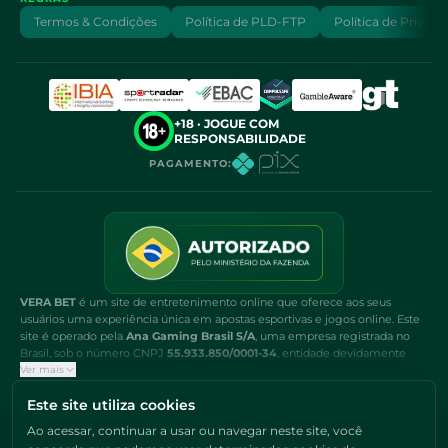
Termos & Condições
Política de PLD-FTP
Política de Privaci
+18 · JOGUE COM
RESPONSABILIDADE
PAGAMENTO
:
VERA BET
é um site de entretenimento online que oferece aos seus
usuários uma experiência única em apostas esportivas e jogos online. Este
site é operado pela
Ana Gaming Brasil S/A
, uma empresa registrada no
Brasil, sob o número CNPJ
55.933.850/0001-34
, entidade devidamente
Ver mais
autorizada a operar a modalidade lotérica de apostas de quota fixa no Brasil,
em temática desportiva e jogos online, conjuntamente, pela Secretaria de
Este site utiliza cookies
Prêmios e Apostas do Ministério da Fazenda, conforme Portaria SPA/MF
n.º 322/2025, publicada em 17 de fevereiro de 2025 no Diário Oficial da
CENTRAL DE JOGO RESPONSÁVEL
DENÚNCIAS
PRIVACIDADE
OUVIDORIA
Ao acessar, continuar a usar ou navegar neste site, você
República Federativa do Brasil.