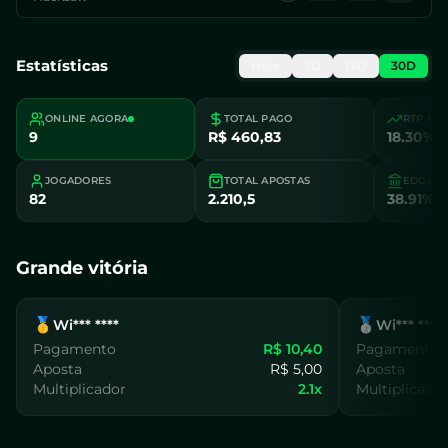
Miss Candy's Sweet Escape
é um jogo de cassino
Estatísticas
online disponível na
Vera Bet
, desenvolvido pelo
Hoje
7D
15D
30D
provedor
Hacksaw
. Com uma taxa de retorno ao
jogador (RTP) média de até
96.33%
, você pode jogar
ONLINE AGORA
TOTAL PAGO
RTP RE
agora mesmo e se divertir. Jogue com
9
R$ 460,83
18.30%
responsabilidade!
JOGADORES
TOTAL APOSTAS
EDGE D
Como jogar Miss Candy's Sweet Escape na Vera Bet
82
2.210,5
38.91%
Para começar a jogar
Miss Candy's Sweet Escape
,
basta ajustar o valor da aposta e iniciar a rodada. O
jogo é intuitivo e indicado tanto para iniciantes
Grande vitória
quanto para jogadores experientes da Hacksaw.
Sobre o Miss Candy's Sweet Escape
🥇
🥈
Wi*** ****
Wi*** ****
Pagamento
R$ 10,40
Pagamento
O
Miss Candy's Sweet Escape
é desenvolvido pela
Aposta
R$ 5,00
Aposta
Hacksaw
e opera com tecnologia RNG (Random
Multiplicador
2.1
x
Multiplicado
Number Generator) certificada, garantindo resultados
aleatórios e independentes em cada rodada. Com RTP
médio de
96.33%
, oferece uma boa relação entre risco