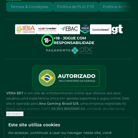
Termos & Condições
Política de PLD-FTP
Política de Privaci
+18 · JOGUE COM
RESPONSABILIDADE
PAGAMENTO
:
VERA BET
é um site de entretenimento online que oferece aos seus
usuários uma experiência única em apostas esportivas e jogos online. Este
site é operado pela
Ana Gaming Brasil S/A
, uma empresa registrada no
Brasil, sob o número CNPJ
55.933.850/0001-34
, entidade devidamente
Ver mais
autorizada a operar a modalidade lotérica de apostas de quota fixa no Brasil,
em temática desportiva e jogos online, conjuntamente, pela Secretaria de
Este site utiliza cookies
Prêmios e Apostas do Ministério da Fazenda, conforme Portaria SPA/MF
n.º 322/2025, publicada em 17 de fevereiro de 2025 no Diário Oficial da
CENTRAL DE JOGO RESPONSÁVEL
DENÚNCIAS
PRIVACIDADE
OUVIDORIA
Ao acessar, continuar a usar ou navegar neste site, você
República Federativa do Brasil.