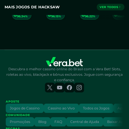
MAIS JOGOS DE HACKSAW
VER TODOS
Por que jogar Marlin Masters: Atlantis na Vera Bet
RTP
RTP
RTP
Provedor
Na
Vera Bet
96.34%
, você joga com total segurança, suporte
96.15%
96.22%
Hacksa
JOGAR
JOGAR
JOGAR
JOGAR
rápido e depósitos via Pix. A plataforma é licenciada,
reúne dezenas de outros títulos da Hacksaw e
promove o jogo responsável. Aposte com consciência!
RTP
Margem da casa
96.27%
3.73%
Descubra o melhor cassino online do Brasil com a Vera Bet! Slots,
roletas ao vivo, blackjack e bônus exclusivos. Jogue com segurança
e confiança.
APOSTE
Jogos de Cassino
Cassino ao Vivo
Todos os Jogos
Aposta
COMUNIDADE
Promoções
Blog
FAQ
Central de Ajuda
Baixar App
REGRAS