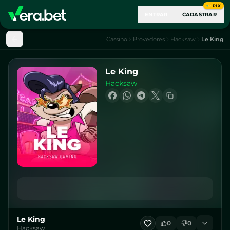
PIX
ENTRAR
CADASTRAR
Cassino
Provedores
Hacksaw
Le King
Le King
Hacksaw
Le King
0
0
Hacksaw