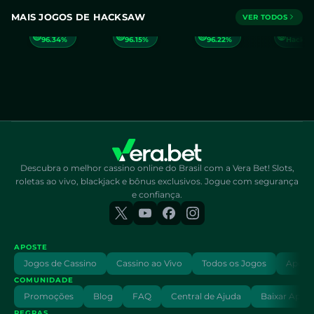
Por que jogar Le King na Vera Bet
MAIS JOGOS DE HACKSAW
VER TODOS
Na
Vera Bet
, você joga com total segurança, suporte
RTP
RTP
RTP
Provedor
rápido e depósitos via Pix. A plataforma é licenciada,
96.34%
96.15%
96.22%
Hacksa
JOGAR
JOGAR
JOGAR
JOGAR
reúne dezenas de outros títulos da Hacksaw e
promove o jogo responsável. Aposte com consciência!
Descubra o melhor cassino online do Brasil com a Vera Bet! Slots,
roletas ao vivo, blackjack e bônus exclusivos. Jogue com segurança
e confiança.
APOSTE
Jogos de Cassino
Cassino ao Vivo
Todos os Jogos
Aposta
COMUNIDADE
Promoções
Blog
FAQ
Central de Ajuda
Baixar App
REGRAS