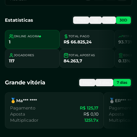
Le King
é um jogo de cassino online disponível na
Estatísticas
Vera Bet
, desenvolvido pelo provedor
Hoje
Hacksaw
7D
15D
. Com
30D
uma taxa de retorno ao jogador (RTP) média de até
97%
, você pode jogar agora mesmo e se divertir.
ONLINE AGORA
TOTAL PAGO
RTP RE
Jogue com responsabilidade!
1
R$ 66.825,24
93.73%
Como jogar Le King na Vera Bet
JOGADORES
TOTAL APOSTAS
EDGE D
117
Para começar a jogar
Le King
84.263,7
, basta ajustar o valor da
0.13%
aposta e iniciar a rodada. O jogo é intuitivo e indicado
tanto para iniciantes quanto para jogadores
experientes da Hacksaw.
Grande vitória
Hoje
3 dias
7 dias
Sobre o Le King
🥇
🥈
Ma*** ****
ER*** ****
O
Le King
é desenvolvido pela
Hacksaw
e opera com
tecnologia RNG (Random Number Generator)
Pagamento
R$ 125,17
Pagamento
Aposta
R$ 0,10
Aposta
certificada, garantindo resultados aleatórios e
Multiplicador
1251.7
x
Multiplicado
independentes em cada rodada. Com RTP médio de
97%
, oferece uma boa relação entre risco e retorno.