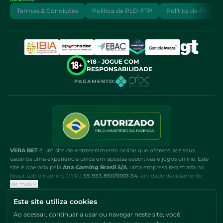
Termos & Condições
Política de PLD-FTP
Política de Privaci
+18 · JOGUE COM
RESPONSABILIDADE
PAGAMENTO
:
VERA BET
é um site de entretenimento online que oferece aos seus
usuários uma experiência única em apostas esportivas e jogos online. Este
site é operado pela
Ana Gaming Brasil S/A
, uma empresa registrada no
Brasil, sob o número CNPJ
55.933.850/0001-34
, entidade devidamente
Ver mais
autorizada a operar a modalidade lotérica de apostas de quota fixa no Brasil,
em temática desportiva e jogos online, conjuntamente, pela Secretaria de
Este site utiliza cookies
Prêmios e Apostas do Ministério da Fazenda, conforme Portaria SPA/MF
n.º 322/2025, publicada em 17 de fevereiro de 2025 no Diário Oficial da
CENTRAL DE JOGO RESPONSÁVEL
DENÚNCIAS
PRIVACIDADE
OUVIDORIA
Ao acessar, continuar a usar ou navegar neste site, você
República Federativa do Brasil.