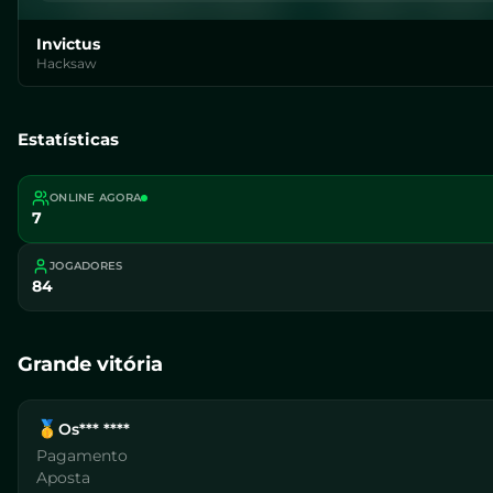
Invictus
Hacksaw
Invictus
é um jogo de cassino online disponível na
Vera Be
Estatísticas
agora mesmo e se divertir. Jogue com responsabilidade!
Como jogar Invictus na Vera Bet
ONLINE AGORA
Para começar a jogar
Invictus
, basta ajustar o valor da ap
7
Sobre o Invictus
JOGADORES
84
O
Invictus
é desenvolvido pela
Hacksaw
e opera com tecno
Com RTP médio de
97%
, oferece uma boa relação entre ris
Por que jogar Invictus na Vera Bet
Grande vitória
Na
Vera Bet
, você joga com total segurança, suporte rápid
Aposte com consciência!
🥇
Os*** ****
Pagamento
Aposta