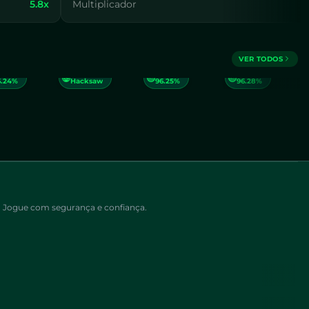
5.8
x
Multiplicador
VER TODOS
P
Provedor
RTP
RTP
6.24%
Hacksaw
96.25%
96.28%
AR
JOGAR
JOGAR
JOGAR
os. Jogue com segurança e confiança.