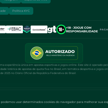
dade
Política KYC
+18 · JOGUE COM
PAG
RESPONSABILIDADE
a experiência única em apostas esportivas e jogos online. Este site é operado pe
ade lotérica de apostas de quota fixa no Brasil, em temática desportiva e jogos on
e 2025 no Diário Oficial da República Federativa do Brasil.
 usar determinados cookies do navegador para melhorar sua experiência ao usar nos
efício de Prestação Continuada (BPC).
CENTRAL DE JOGO RESPONSÁVEL
DENÚNCIAS
PRIVACIDADE
OUVIDORIA
ue podemos usar determinados cookies do navegador para melhorar sua expe
© 2026 Vera Bet. Todos os direitos reservados.