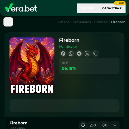
PIX
ENTRAR
CADASTRAR
Cassino
Provedores
Hacksaw
Fireborn
Fireborn
Hacksaw
RTP
96.18%
Fireborn
0
0
Hacksaw