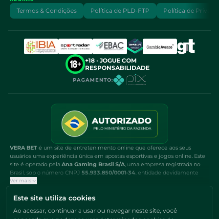
Termos & Condições
Política de PLD-FTP
Política de Privaci
+18 · JOGUE COM
RESPONSABILIDADE
PAGAMENTO
:
VERA BET
é um site de entretenimento online que oferece aos seus
usuários uma experiência única em apostas esportivas e jogos online. Este
site é operado pela
Ana Gaming Brasil S/A
, uma empresa registrada no
Brasil, sob o número CNPJ
55.933.850/0001-34
, entidade devidamente
Ver mais
autorizada a operar a modalidade lotérica de apostas de quota fixa no Brasil,
em temática desportiva e jogos online, conjuntamente, pela Secretaria de
Este site utiliza cookies
Prêmios e Apostas do Ministério da Fazenda, conforme Portaria SPA/MF
n.º 322/2025, publicada em 17 de fevereiro de 2025 no Diário Oficial da
CENTRAL DE JOGO RESPONSÁVEL
DENÚNCIAS
PRIVACIDADE
OUVIDORIA
Ao acessar, continuar a usar ou navegar neste site, você
República Federativa do Brasil.