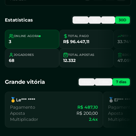
Fire my Laser
é um jogo de cassino online disponível
Estatísticas
na
Vera Bet
, desenvolvido pelo provedor
Hoje
7D
Hacksaw
15D
.
30D
Com uma taxa de retorno ao jogador (RTP) média de
até
97%
, você pode jogar agora mesmo e se divertir.
ONLINE AGORA
TOTAL PAGO
RTP RE
Jogue com responsabilidade!
3
R$ 96.447,11
33.74%
Como jogar Fire my Laser na Vera Bet
JOGADORES
TOTAL APOSTAS
EDGE D
68
Para começar a jogar
Fire my Laser
12.332
, basta ajustar o
47.05%
valor da aposta e iniciar a rodada. O jogo é intuitivo e
indicado tanto para iniciantes quanto para jogadores
experientes da Hacksaw.
Grande vitória
Hoje
3 dias
7 dias
Sobre o Fire my Laser
🥇
🥈
Le*** ****
El*** ****
O
Fire my Laser
é desenvolvido pela
Hacksaw
e opera
com tecnologia RNG (Random Number Generator)
Pagamento
R$ 487,10
Pagamento
Aposta
R$ 200,00
Aposta
certificada, garantindo resultados aleatórios e
Multiplicador
2.4
x
Multiplicado
independentes em cada rodada. Com RTP médio de
97%
, oferece uma boa relação entre risco e retorno.