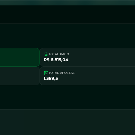
ra Bet
, desenvolvido pelo provedor
Hacksaw
. Com uma taxa de 
ade!
TOTAL PAGO
da aposta e iniciar a rodada. O jogo é intuitivo e indicado tanto 
R$ 6.815,04
TOTAL APOSTAS
1.389,5
tecnologia RNG (Random Number Generator) certificada, garant
o entre risco e retorno.
o e depósitos via Pix. A plataforma é licenciada, reúne dezenas 
Margem da casa