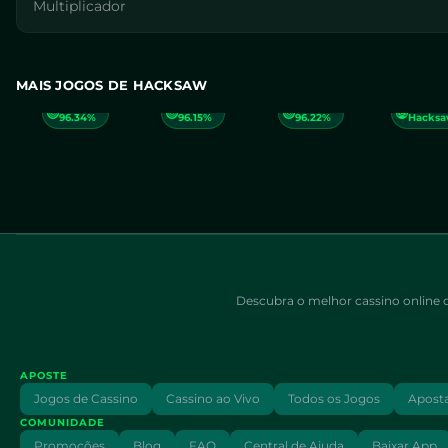
Multiplicador
96.42%
MAIS JOGOS DE HACKSAW
RTP
RTP
RTP
Provedor
96.34%
96.15%
96.22%
Hacksa
JOGAR
JOGAR
JOGAR
JOGAR
Descubra o melhor cassino online do
APOSTE
Jogos de Cassino
Cassino ao Vivo
Todos os Jogos
Aposta
COMUNIDADE
Promoções
Blog
FAQ
Central de Ajuda
Baixar App