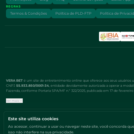
REGRAS
Termos & Condições
Política de PLD-FTP
Política de Privaci
VERA BET
é um site de entretenimento online que oferece aos seus usuários um
CNPJ
55.933.850/0001-34
, entidade devidamente autorizada a operar a modalid
Fazenda, conforme Portaria SPA/MF n.º 322/2025, publicada em 17 de fevereiro d
Ver mais
Ao acessar, continuar a usar ou navegar neste site, você concorda que podemos
interfere na sua privacidade.
O uso desta plataforma é proibido para
beneficiários de Bolsa Família e Ben
Este site utiliza cookies
Ao acessar, continuar a usar ou navegar neste site, você concorda q
isso não interfere na sua privacidade.