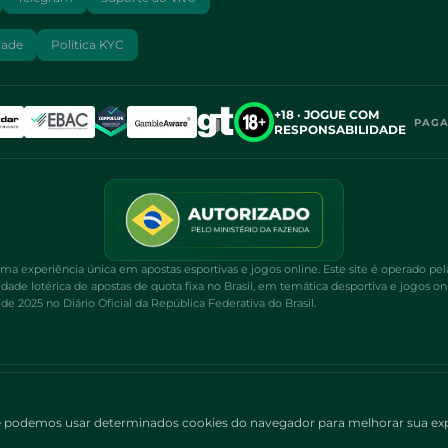
dade
Política KYC
+18 · JOGUE COM
PAG
RESPONSABILIDADE
a experiência única em apostas esportivas e jogos online. Este site é operado pe
ade lotérica de apostas de quota fixa no Brasil, em temática desportiva e jogos on
e 2025 no Diário Oficial da República Federativa do Brasil.
 usar determinados cookies do navegador para melhorar sua experiência ao usar nos
efício de Prestação Continuada (BPC).
CENTRAL DE JOGO RESPONSÁVEL
DENÚNCIAS
PRIVACIDADE
OUVIDORIA
ue podemos usar determinados cookies do navegador para melhorar sua expe
© 2026 Vera Bet. Todos os direitos reservados.