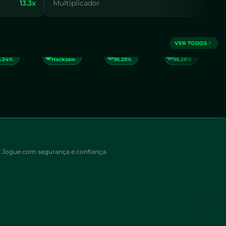
13.3
x
Multiplicador
VER TODOS
P
Provedor
RTP
RTP
6.24%
Hacksaw
96.25%
96.28%
AR
JOGAR
JOGAR
JOGAR
os. Jogue com segurança e confiança.