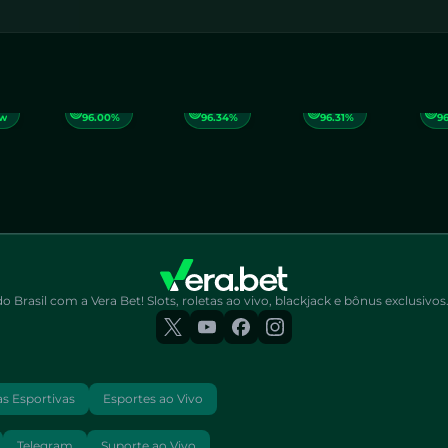
3.58%
RTP
RTP
RTP
RT
w
96.00%
96.34%
96.31%
9
JOGAR
JOGAR
JOGAR
JOG
 Brasil com a Vera Bet! Slots, roletas ao vivo, blackjack e bônus exclusiv
s Esportivas
Esportes ao Vivo
Telegram
Suporte ao Vivo