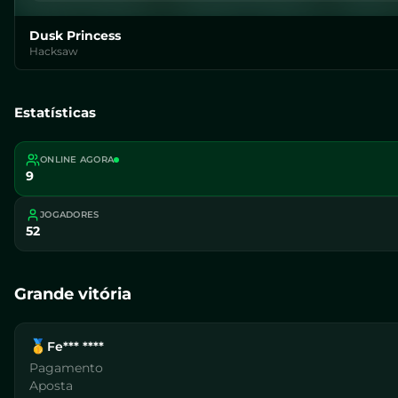
Dusk Princess
Hacksaw
Dusk Princess
é um jogo de cassino online disponível na
V
Estatísticas
jogar agora mesmo e se divertir. Jogue com responsabilid
Como jogar Dusk Princess na Vera Bet
ONLINE AGORA
Para começar a jogar
Dusk Princess
, basta ajustar o valor
9
Hacksaw.
JOGADORES
Sobre o Dusk Princess
52
O
Dusk Princess
é desenvolvido pela
Hacksaw
e opera com
rodada. Com RTP médio de
96.21%
, oferece uma boa relação
Grande vitória
Por que jogar Dusk Princess na Vera Bet
Na
Vera Bet
, você joga com total segurança, suporte rápid
🥇
Fe*** ****
Aposte com consciência!
Pagamento
Aposta
RTP