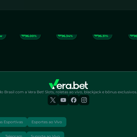
3.79%
RTP
RTP
RTP
RT
w
96.00%
96.34%
96.31%
9
JOGAR
JOGAR
JOGAR
JOG
 Brasil com a Vera Bet! Slots, roletas ao vivo, blackjack e bônus exclusiv
s Esportivas
Esportes ao Vivo
Telegram
Suporte ao Vivo