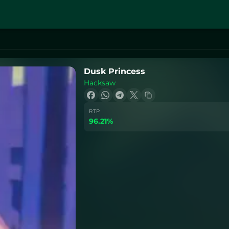
Dusk Princess
Hacksaw
RTP
96.21%