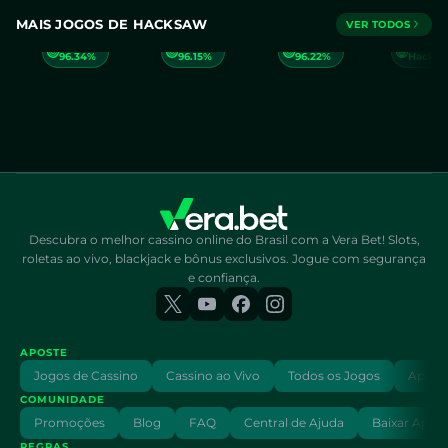
MAIS JOGOS DE HACKSAW
VER TODOS
Por que jogar Duel at Dawn na Vera Bet
RTP
RTP
RTP
Provedor
Na
Vera Bet
96.34%
, você joga com total segurança, suporte
96.15%
96.22%
Hacksa
JOGAR
JOGAR
JOGAR
JOGAR
rápido e depósitos via Pix. A plataforma é licenciada,
reúne dezenas de outros títulos da Hacksaw e
promove o jogo responsável. Aposte com consciência!
Descubra o melhor cassino online do Brasil com a Vera Bet! Slots,
roletas ao vivo, blackjack e bônus exclusivos. Jogue com segurança
e confiança.
APOSTE
Jogos de Cassino
Cassino ao Vivo
Todos os Jogos
Aposta
COMUNIDADE
Promoções
Blog
FAQ
Central de Ajuda
Baixar App
REGRAS