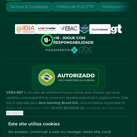
Termos & Condições
Política de PLD-FTP
Política de Privaci
+18 · JOGUE COM
RESPONSABILIDADE
PAGAMENTO
:
VERA BET
é um site de entretenimento online que oferece aos seus
usuários uma experiência única em apostas esportivas e jogos online. Este
site é operado pela
Ana Gaming Brasil S/A
, uma empresa registrada no
Brasil, sob o número CNPJ
55.933.850/0001-34
, entidade devidamente
Ver mais
autorizada a operar a modalidade lotérica de apostas de quota fixa no Brasil,
em temática desportiva e jogos online, conjuntamente, pela Secretaria de
Este site utiliza cookies
Prêmios e Apostas do Ministério da Fazenda, conforme Portaria SPA/MF
n.º 322/2025, publicada em 17 de fevereiro de 2025 no Diário Oficial da
CENTRAL DE JOGO RESPONSÁVEL
DENÚNCIAS
PRIVACIDADE
OUVIDORIA
Ao acessar, continuar a usar ou navegar neste site, você
República Federativa do Brasil.