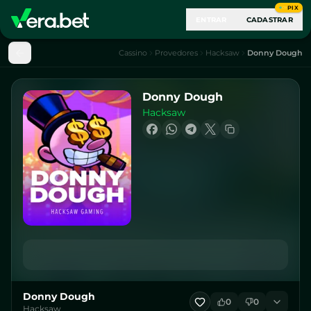
PIX
ENTRAR
CADASTRAR
Cassino
Provedores
Hacksaw
Donny Dough
Donny Dough
Hacksaw
Donny Dough
0
0
Hacksaw