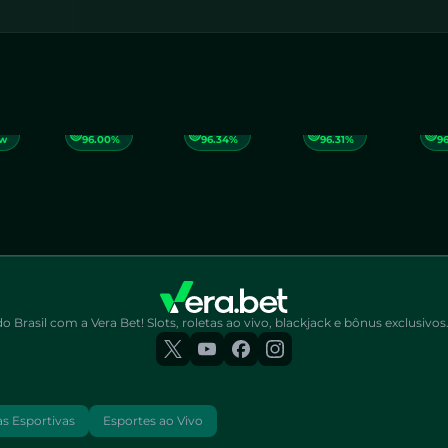
RTP
RTP
RTP
RT
w
96.00%
96.34%
96.31%
9
JOGAR
JOGAR
JOGAR
JOG
 Brasil com a Vera Bet! Slots, roletas ao vivo, blackjack e bônus exclusiv
s Esportivas
Esportes ao Vivo