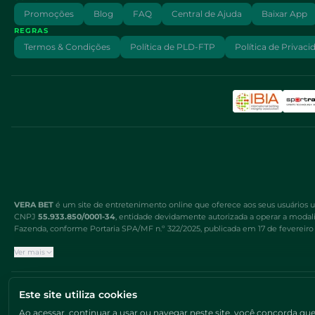
Promoções
Blog
FAQ
Central de Ajuda
Baixar App
REGRAS
Termos & Condições
Política de PLD-FTP
Política de Privaci
VERA BET
é um site de entretenimento online que oferece aos seus usuários um
CNPJ
55.933.850/0001-34
, entidade devidamente autorizada a operar a modalid
Fazenda, conforme Portaria SPA/MF n.º 322/2025, publicada em 17 de fevereiro d
Ver mais
Ao acessar, continuar a usar ou navegar neste site, você concorda que podemos
interfere na sua privacidade.
O uso desta plataforma é proibido para
beneficiários de Bolsa Família e Ben
Este site utiliza cookies
Ao acessar, continuar a usar ou navegar neste site, você concorda q