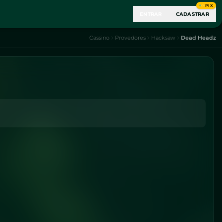
PIX
ENTRAR
CADASTRAR
Cassino
Provedores
Hacksaw
Dead Headz