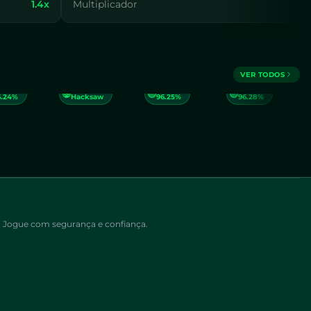
1.4
x
Multiplicador
VER TODOS
P
Provedor
RTP
RTP
6.24%
Hacksaw
96.25%
96.28%
AR
JOGAR
JOGAR
JOGAR
os. Jogue com segurança e confiança.