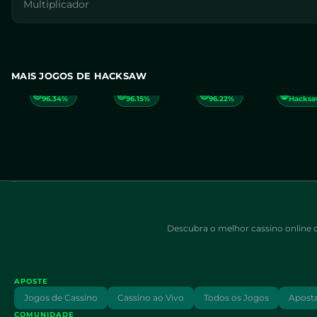
Multiplicador
MAIS JOGOS DE HACKSAW
RTP
RTP
RTP
Provedor
96.34%
96.15%
96.22%
Hacksa
JOGAR
JOGAR
JOGAR
JOGAR
Descubra o melhor cassino online do
APOSTE
Jogos de Cassino
Cassino ao Vivo
Todos os Jogos
Aposta
COMUNIDADE