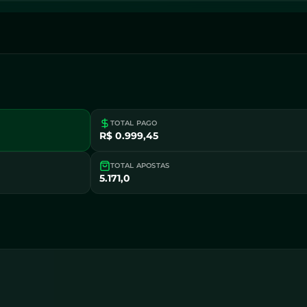
a Bet
, desenvolvido pelo provedor
Hacksaw
. Com uma taxa de 
ade!
TOTAL PAGO
da aposta e iniciar a rodada. O jogo é intuitivo e indicado tanto 
R$ 0.999,45
TOTAL APOSTAS
ecnologia RNG (Random Number Generator) certificada, garanti
5.171,0
 entre risco e retorno.
o e depósitos via Pix. A plataforma é licenciada, reúne dezenas 
Margem da casa
3.69%