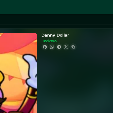
Danny Dollar
Hacksaw