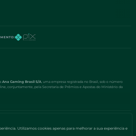
AMENTO
:
la
Ana Gaming Brasil S/A
, uma empresa registrada no Brasil, sob o número
line, conjuntamente, pela Secretaria de Prêmios e Apostas do Ministério da
so site. Utilizamos cookies apenas para melhorar a sua experiência e isso não
riência. Utilizamos cookies apenas para melhorar a sua experiência e