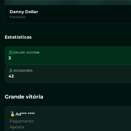
Danny Dollar
Hacksaw
Danny Dollar
é um jogo de cassino online disponível na
Ve
Estatísticas
jogar agora mesmo e se divertir. Jogue com responsabilid
Como jogar Danny Dollar na Vera Bet
ONLINE AGORA
Para começar a jogar
Danny Dollar
, basta ajustar o valor 
3
Hacksaw.
JOGADORES
Sobre o Danny Dollar
42
O
Danny Dollar
é desenvolvido pela
Hacksaw
e opera com 
rodada. Com RTP médio de
97%
, oferece uma boa relação e
Grande vitória
Por que jogar Danny Dollar na Vera Bet
Na
Vera Bet
, você joga com total segurança, suporte rápid
🥇
Ad*** ****
Aposte com consciência!
Pagamento
Aposta