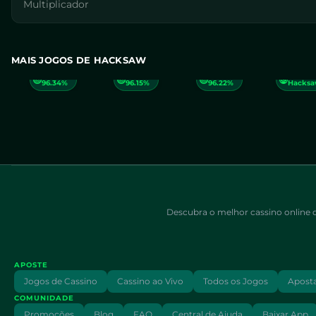
Multiplicador
MAIS JOGOS DE HACKSAW
RTP
RTP
RTP
Provedor
96.34%
96.15%
96.22%
Hacksa
JOGAR
JOGAR
JOGAR
JOGAR
Descubra o melhor cassino online do
APOSTE
Jogos de Cassino
Cassino ao Vivo
Todos os Jogos
Aposta
COMUNIDADE
Promoções
Blog
FAQ
Central de Ajuda
Baixar App