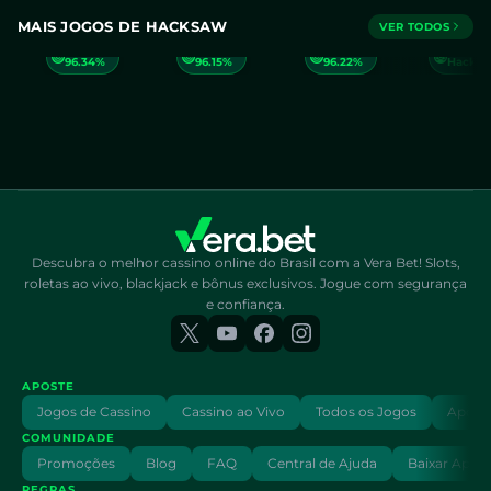
Por que jogar Cubes 2 na Vera Bet
MAIS JOGOS DE HACKSAW
VER TODOS
Na
Vera Bet
, você joga com total segurança, suporte
RTP
RTP
RTP
Provedor
rápido e depósitos via Pix. A plataforma é licenciada,
96.34%
96.15%
96.22%
Hacksa
JOGAR
JOGAR
JOGAR
JOGAR
reúne dezenas de outros títulos da Hacksaw e
promove o jogo responsável. Aposte com consciência!
RTP
Margem da casa
96.33%
3.67%
Descubra o melhor cassino online do Brasil com a Vera Bet! Slots,
roletas ao vivo, blackjack e bônus exclusivos. Jogue com segurança
e confiança.
APOSTE
Jogos de Cassino
Cassino ao Vivo
Todos os Jogos
Aposta
COMUNIDADE
Promoções
Blog
FAQ
Central de Ajuda
Baixar App
REGRAS