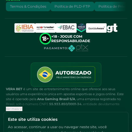
Termos & Condições
Política de PLD-FTP
Política de Privaci
+18 · JOGUE COM
RESPONSABILIDADE
PAGAMENTO
:
VERA BET
é um site de entretenimento online que oferece aos seus
usuários uma experiência única em apostas esportivas e jogos online. Este
site é operado pela
Ana Gaming Brasil S/A
, uma empresa registrada no
Brasil, sob o número CNPJ
55.933.850/0001-34
, entidade devidamente
Ver mais
autorizada a operar a modalidade lotérica de apostas de quota fixa no Brasil,
em temática desportiva e jogos online, conjuntamente, pela Secretaria de
Este site utiliza cookies
Prêmios e Apostas do Ministério da Fazenda, conforme Portaria SPA/MF
n.º 322/2025, publicada em 17 de fevereiro de 2025 no Diário Oficial da
CENTRAL DE JOGO RESPONSÁVEL
DENÚNCIAS
PRIVACIDADE
OUVIDORIA
Ao acessar, continuar a usar ou navegar neste site, você
República Federativa do Brasil.