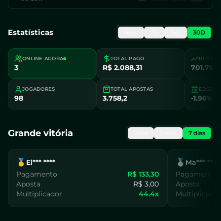
Cloud Princess
é um jogo de cassino online
Estatísticas
disponível na
Vera Bet
, desenvolvido pelo provedor
Hoje
7D
15D
30D
Hacksaw
. Com uma taxa de retorno ao jogador (RTP)
média de até
97%
, você pode jogar agora mesmo e se
ONLINE AGORA
TOTAL PAGO
RTP RE
divertir. Jogue com responsabilidade!
3
R$ 2.088,31
701.76%
Como jogar Cloud Princess na Vera Bet
JOGADORES
TOTAL APOSTAS
EDGE D
98
Para começar a jogar
Cloud Princess
3.758,2
, basta ajustar o
-1.96%
valor da aposta e iniciar a rodada. O jogo é intuitivo e
indicado tanto para iniciantes quanto para jogadores
experientes da Hacksaw.
Grande vitória
Hoje
3 dias
7 dias
Sobre o Cloud Princess
🥇
🥈
El*** ****
Ma*** ****
O
Cloud Princess
é desenvolvido pela
Hacksaw
e
opera com tecnologia RNG (Random Number
Pagamento
R$ 133,30
Pagamento
Aposta
R$ 3,00
Aposta
Generator) certificada, garantindo resultados
Multiplicador
44.4
x
Multiplicado
aleatórios e independentes em cada rodada. Com RTP
médio de
97%
, oferece uma boa relação entre risco e
retorno.