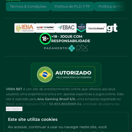
Termos & Condições
Política de PLD-FTP
Política de Privaci
+18 · JOGUE COM
RESPONSABILIDADE
PAGAMENTO
:
VERA BET
é um site de entretenimento online que oferece aos seus
usuários uma experiência única em apostas esportivas e jogos online. Este
site é operado pela
Ana Gaming Brasil S/A
, uma empresa registrada no
Brasil, sob o número CNPJ
55.933.850/0001-34
, entidade devidamente
Ver mais
autorizada a operar a modalidade lotérica de apostas de quota fixa no Brasil,
em temática desportiva e jogos online, conjuntamente, pela Secretaria de
Este site utiliza cookies
Prêmios e Apostas do Ministério da Fazenda, conforme Portaria SPA/MF
n.º 322/2025, publicada em 17 de fevereiro de 2025 no Diário Oficial da
CENTRAL DE JOGO RESPONSÁVEL
DENÚNCIAS
PRIVACIDADE
OUVIDORIA
Ao acessar, continuar a usar ou navegar neste site, você
República Federativa do Brasil.