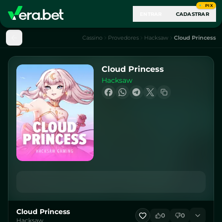
PIX
ENTRAR
CADASTRAR
Cassino
Provedores
Hacksaw
Cloud Princess
Cloud Princess
Hacksaw
Cloud Princess
0
0
Hacksaw