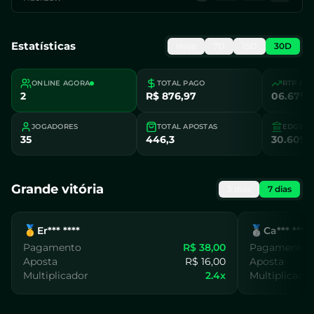
Break Bones
é um jogo de cassino online disponível
Estatísticas
na
Vera Bet
, desenvolvido pelo provedor
Hoje
7D
Hacksaw
15D
.
30D
Com uma taxa de retorno ao jogador (RTP) média de
até
97%
, você pode jogar agora mesmo e se divertir.
ONLINE AGORA
TOTAL PAGO
RTP RE
Jogue com responsabilidade!
2
R$ 876,97
06.67%
Como jogar Break Bones na Vera Bet
JOGADORES
TOTAL APOSTAS
EDGE D
35
Para começar a jogar
Break Bones
446,3
, basta ajustar o
30.60%
valor da aposta e iniciar a rodada. O jogo é intuitivo e
indicado tanto para iniciantes quanto para jogadores
experientes da Hacksaw.
Grande vitória
3 dias
7 dias
Sobre o Break Bones
🥇
🥈
Er*** ****
Ca*** ****
O
Break Bones
é desenvolvido pela
Hacksaw
e opera
com tecnologia RNG (Random Number Generator)
Pagamento
R$ 38,00
Pagamento
Aposta
R$ 16,00
Aposta
certificada, garantindo resultados aleatórios e
Multiplicador
2.4
x
Multiplicado
independentes em cada rodada. Com RTP médio de
97%
, oferece uma boa relação entre risco e retorno.