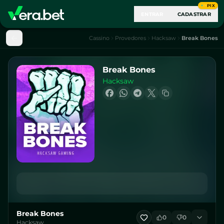
PIX
ENTRAR
CADASTRAR
Cassino
Provedores
Hacksaw
Break Bones
Break Bones
Hacksaw
Break Bones
0
0
Hacksaw