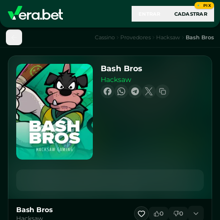
PIX
ENTRAR
CADASTRAR
Cassino
Provedores
Hacksaw
Bash Bros
Bash Bros
Hacksaw
Bash Bros
0
0
Hacksaw