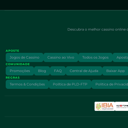
97.30%
Descubra o melhor cassino online do
APOSTE
Jogos de Cassino
Cassino ao Vivo
Todos os Jogos
Aposta
COMUNIDADE
Promoções
Blog
FAQ
Central de Ajuda
Baixar App
REGRAS
Termos & Condições
Política de PLD-FTP
Política de Privaci