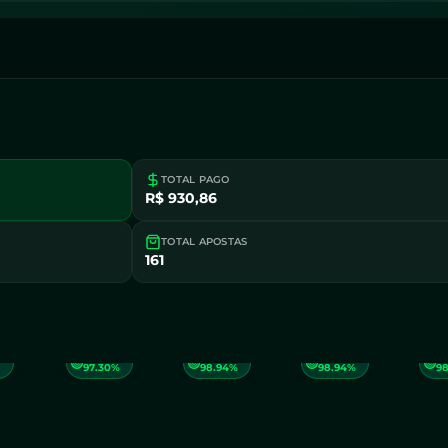
a
Vera Bet
, desenvolvido pelo provedor
Ezugi
. Com uma taxa de 
ade!
TOTAL PAGO
lor da aposta e iniciar a rodada. O jogo é intuitivo e indicado ta
R$ 930,86
TOTAL APOSTAS
161
tecnologia RNG (Random Number Generator) certificada, garant
o entre risco e retorno.
r
RTP
RTP
RTP
RT
 e depósitos via Pix. A plataforma é licenciada, reúne dezenas d
97.30%
98.94%
98.94%
9
JOGAR
JOGAR
JOGAR
JOG
Margem da casa