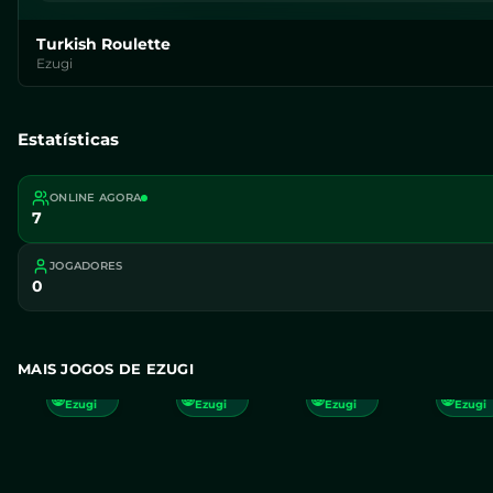
Turkish Roulette
Ezugi
Turkish Roulette
é um jogo de cassino online disponível n
Estatísticas
jogar agora mesmo e se divertir. Jogue com responsabilid
Como jogar Turkish Roulette na Vera Bet
ONLINE AGORA
Para começar a jogar
Turkish Roulette
, basta ajustar o va
7
Ezugi.
JOGADORES
Sobre o Turkish Roulette
0
O
Turkish Roulette
é desenvolvido pela
Ezugi
e opera com 
rodada. Com RTP médio de
97.30%
, oferece uma boa relaçã
MAIS JOGOS DE EZUGI
Por que jogar Turkish Roulette na Vera Bet
Provedor
Provedor
Provedor
Provedo
Na
Vera Bet
Ezugi
, você joga com total segurança, suporte rápido
Ezugi
Ezugi
Ezugi
JOGAR
JOGAR
JOGAR
JOGAR
Aposte com consciência!
RTP