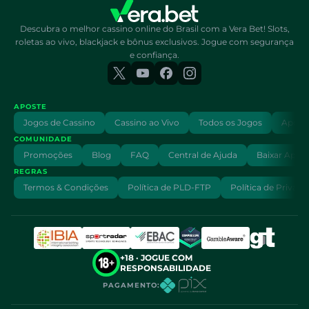
médio de
97.30%
, oferece uma boa relação entre risco
e retorno.
Descubra o melhor cassino online do Brasil com a Vera Bet! Slots,
roletas ao vivo, blackjack e bônus exclusivos. Jogue com segurança
Por que jogar Chinese New Year Auto Roulette na
e confiança.
Vera Bet
Na
Vera Bet
, você joga com total segurança, suporte
rápido e depósitos via Pix. A plataforma é licenciada,
APOSTE
reúne dezenas de outros títulos da Ezugi e promove o
Jogos de Cassino
Cassino ao Vivo
Todos os Jogos
Aposta
jogo responsável. Aposte com consciência!
COMUNIDADE
Promoções
Blog
FAQ
Central de Ajuda
Baixar App
RTP
Margem da casa
REGRAS
97.30%
2.70%
Termos & Condições
Política de PLD-FTP
Política de Privaci
+18 · JOGUE COM
RESPONSABILIDADE
PAGAMENTO
: