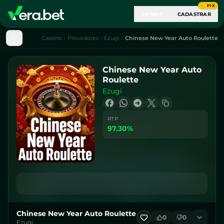
PIX
ENTRAR
CADASTRAR
Cassino
Provedores
Ezugi
Chinese New Year Auto Roulette
Chinese New Year Auto
Roulette
Ezugi
RTP
97.30%
Chinese New Year Auto Roulette
0
0
Ezugi