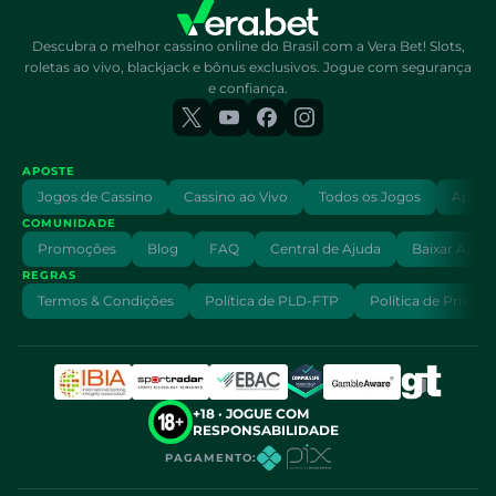
Por que jogar Baccarat D na Vera Bet
Descubra o melhor cassino online do Brasil com a Vera Bet! Slots,
Na
Vera Bet
, você joga com total segurança, suporte
roletas ao vivo, blackjack e bônus exclusivos. Jogue com segurança
rápido e depósitos via Pix. A plataforma é licenciada,
e confiança.
reúne dezenas de outros títulos da Ezugi e promove o
jogo responsável. Aposte com consciência!
APOSTE
RTP
Margem da casa
Jogos de Cassino
Cassino ao Vivo
Todos os Jogos
Aposta
98.94%
1.06%
COMUNIDADE
Promoções
Blog
FAQ
Central de Ajuda
Baixar App
REGRAS
Termos & Condições
Política de PLD-FTP
Política de Privaci
+18 · JOGUE COM
RESPONSABILIDADE
PAGAMENTO
: