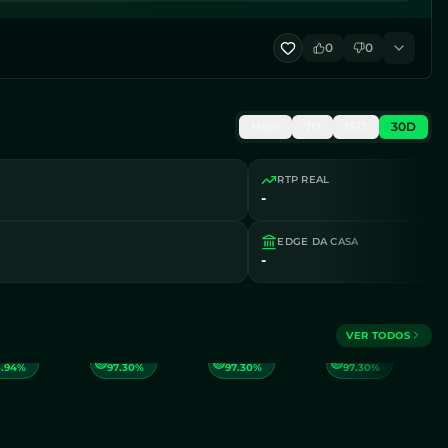
0
0
 retorno ao jogador (RTP) média de até
97%
, você pode
Hoje
7D
15D
30D
RTP REAL
anto para iniciantes quanto para jogadores experientes da
-
EDGE DA CASA
-
tindo resultados aleatórios e independentes em cada
VER TODOS
P
RTP
RTP
RTP
e outros títulos da Ezugi e promove o jogo responsável.
8.94%
97.30%
97.30%
97.30%
AR
JOGAR
JOGAR
JOGAR