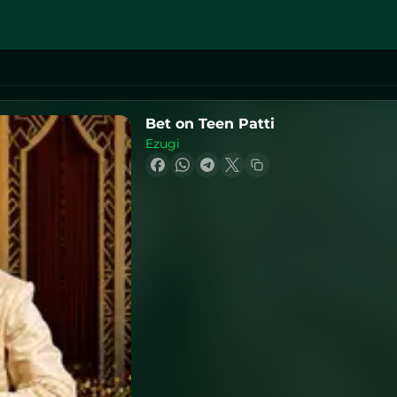
Bet on Teen Patti
Ezugi