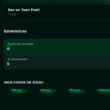
Bet on Teen Patti
Ezugi
Bet on Teen Patti
é um jogo de cassino online disponível 
Estatísticas
jogar agora mesmo e se divertir. Jogue com responsabilid
Como jogar Bet on Teen Patti na Vera Bet
ONLINE AGORA
Para começar a jogar
Bet on Teen Patti
, basta ajustar o v
0
Ezugi.
JOGADORES
Sobre o Bet on Teen Patti
5
O
Bet on Teen Patti
é desenvolvido pela
Ezugi
e opera com
rodada. Com RTP médio de
97%
, oferece uma boa relação e
MAIS JOGOS DE EZUGI
Por que jogar Bet on Teen Patti na Vera Bet
Provedor
Provedor
Provedor
RTP
Na
Vera Bet
Ezugi
, você joga com total segurança, suporte rápido
Ezugi
Ezugi
97.30
JOGAR
JOGAR
JOGAR
JOGAR
Aposte com consciência!