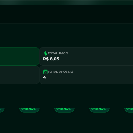
na
Vera Bet
, desenvolvido pelo provedor
Ezugi
. Com uma taxa de
ade!
TOTAL PAGO
alor da aposta e iniciar a rodada. O jogo é intuitivo e indicado t
R$ 8,05
TOTAL APOSTAS
4
 tecnologia RNG (Random Number Generator) certificada, garan
ntre risco e retorno.
RTP
RTP
RTP
RT
 e depósitos via Pix. A plataforma é licenciada, reúne dezenas d
%
98.94%
98.94%
98.94%
9
JOGAR
JOGAR
JOGAR
JOG