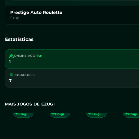
Prestige Auto Roulette
Ezugi
Prestige Auto Roulette
é um jogo de cassino online dispo
Estatísticas
pode jogar agora mesmo e se divertir. Jogue com responsa
Como jogar Prestige Auto Roulette na Vera Bet
ONLINE AGORA
Para começar a jogar
Prestige Auto Roulette
, basta ajust
1
da Ezugi.
JOGADORES
Sobre o Prestige Auto Roulette
7
O
Prestige Auto Roulette
é desenvolvido pela
Ezugi
e oper
cada rodada. Com RTP médio de
97.30%
, oferece uma boa r
MAIS JOGOS DE EZUGI
Por que jogar Prestige Auto Roulette na Vera Bet
Provedor
Provedor
Provedor
Provedo
Na
Vera Bet
Ezugi
, você joga com total segurança, suporte rápido
Ezugi
Ezugi
Ezugi
JOGAR
JOGAR
JOGAR
JOGAR
Aposte com consciência!
RTP