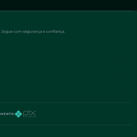
os. Jogue com segurança e confiança.
AMENTO
: