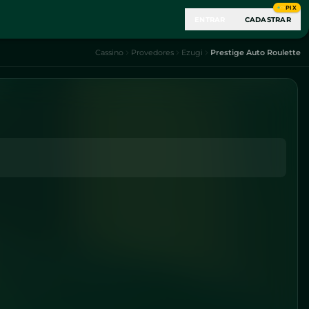
PIX
ENTRAR
CADASTRAR
Cassino
Provedores
Ezugi
Prestige Auto Roulette