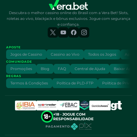
Por que jogar Power Play Roulette na Vera Bet
Descubra o melhor cassino online do Brasil com a Vera Bet! Slots,
Na
Vera Bet
, você joga com total segurança, suporte
roletas ao vivo, blackjack e bônus exclusivos. Jogue com segurança
rápido e depósitos via Pix. A plataforma é licenciada,
e confiança.
reúne dezenas de outros títulos da Ezugi e promove o
jogo responsável. Aposte com consciência!
APOSTE
RTP
Margem da casa
Jogos de Cassino
Cassino ao Vivo
Todos os Jogos
Aposta
97.30%
2.70%
COMUNIDADE
Promoções
Blog
FAQ
Central de Ajuda
Baixar App
REGRAS
Termos & Condições
Política de PLD-FTP
Política de Privaci
+18 · JOGUE COM
RESPONSABILIDADE
PAGAMENTO
: