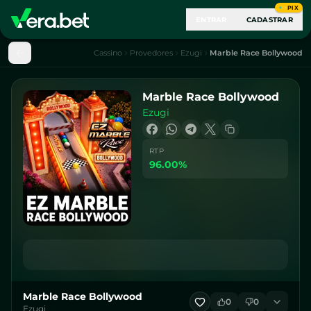
PIX
ENTRAR
CADASTRAR
Cassino
Provedores
Ezugi
Marble Race Bollywood
Marble Race Bollywood
Ezugi
RTP
96.00%
Marble Race Bollywood
0
0
Ezugi