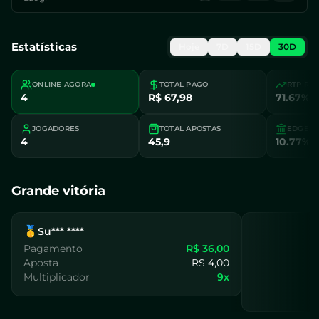
Marble Race Bollywood
é um jogo de cassino online
Estatísticas
disponível na
Vera Bet
, desenvolvido pelo provedor
Hoje
7D
15D
30D
Ezugi
. Com uma taxa de retorno ao jogador (RTP)
média de até
96.00%
, você pode jogar agora mesmo e
ONLINE AGORA
TOTAL PAGO
RTP RE
se divertir. Jogue com responsabilidade!
4
R$ 67,98
71.67%
Como jogar Marble Race Bollywood na Vera Bet
JOGADORES
TOTAL APOSTAS
EDGE D
4
Para começar a jogar
Marble Race Bollywood
45,9
, basta
10.77%
ajustar o valor da aposta e iniciar a rodada. O jogo é
intuitivo e indicado tanto para iniciantes quanto para
jogadores experientes da Ezugi.
Grande vitória
Sobre o Marble Race Bollywood
🥇
Su*** ****
O
Marble Race Bollywood
é desenvolvido pela
Ezugi
Pagamento
R$ 36,00
e opera com tecnologia RNG (Random Number
Aposta
R$ 4,00
Generator) certificada, garantindo resultados
Multiplicador
9
x
aleatórios e independentes em cada rodada. Com RTP
médio de
96.00%
, oferece uma boa relação entre risco
e retorno.