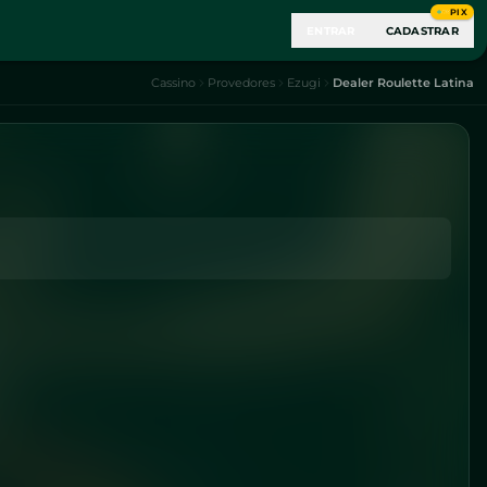
PIX
ENTRAR
CADASTRAR
Cassino
Provedores
Ezugi
Dealer Roulette Latina