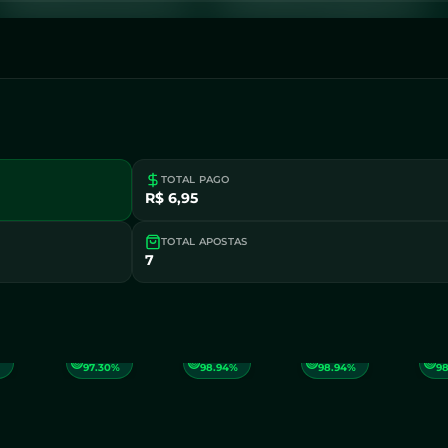
ível na
Vera Bet
, desenvolvido pelo provedor
Ezugi
. Com uma ta
bilidade!
TOTAL PAGO
ar o valor da aposta e iniciar a rodada. O jogo é intuitivo e indi
R$ 6,95
TOTAL APOSTAS
7
a com tecnologia RNG (Random Number Generator) certificada, 
o entre risco e retorno.
r
RTP
RTP
RTP
RT
 e depósitos via Pix. A plataforma é licenciada, reúne dezenas d
97.30%
98.94%
98.94%
9
JOGAR
JOGAR
JOGAR
JOG
Margem da casa