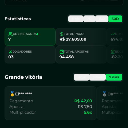
Football Studio Dice
é um jogo de cassino online
Estatísticas
disponível na
Vera Bet
, desenvolvido pelo provedor
Hoje
7D
15D
30D
Evolution
. Com uma taxa de retorno ao jogador (RTP)
média de até
97.75%
, você pode jogar agora mesmo e
ONLINE AGORA
TOTAL PAGO
RTP RE
se divertir. Jogue com responsabilidade!
7
R$ 27.609,08
674.82%
Como jogar Football Studio Dice na Vera Bet
JOGADORES
TOTAL APOSTAS
EDGE D
03
Para começar a jogar
Football Studio Dice
94.458
, basta
-82.20%
ajustar o valor da aposta e iniciar a rodada. O jogo é
intuitivo e indicado tanto para iniciantes quanto para
jogadores experientes da Evolution.
Grande vitória
Hoje
3 dias
7 dias
Sobre o Football Studio Dice
🥇
🥈
El*** ****
Da*** ****
O
Football Studio Dice
é desenvolvido pela
Evolution
e opera com tecnologia RNG (Random Number
Pagamento
R$ 42,00
Pagamento
Aposta
R$ 7,50
Aposta
Generator) certificada, garantindo resultados
Multiplicador
5.6
x
Multiplicado
aleatórios e independentes em cada rodada. Com RTP
médio de
97.75%
, oferece uma boa relação entre risco
e retorno.