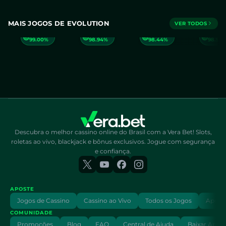
Por que jogar Football Studio Dice na Vera Bet
MAIS JOGOS DE EVOLUTION
VER TODOS
Na
Vera Bet
, você joga com total segurança, suporte
RTP
RTP
RTP
RTP
rápido e depósitos via Pix. A plataforma é licenciada,
99.00%
98.94%
98.44%
98.94
JOGAR
JOGAR
JOGAR
JOGAR
reúne dezenas de outros títulos da Evolution e
promove o jogo responsável. Aposte com consciência!
RTP
Margem da casa
97.75%
2.25%
Descubra o melhor cassino online do Brasil com a Vera Bet! Slots,
roletas ao vivo, blackjack e bônus exclusivos. Jogue com segurança
e confiança.
APOSTE
Jogos de Cassino
Cassino ao Vivo
Todos os Jogos
Aposta
COMUNIDADE
Promoções
Blog
FAQ
Central de Ajuda
Baixar App