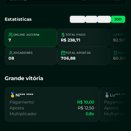
Ultra Buffalo Hold and Win
é um jogo de cassino
Estatísticas
online disponível na
Vera Bet
, desenvolvido pelo
Hoje
7D
15D
30D
provedor
Booming
. Com uma taxa de retorno ao
jogador (RTP) média de até
95.60%
, você pode jogar
ONLINE AGORA
TOTAL PAGO
RTP RE
agora mesmo e se divertir. Jogue com
7
R$ 238,71
92.93%
responsabilidade!
JOGADORES
TOTAL APOSTAS
EDGE D
Como jogar Ultra Buffalo Hold and Win na Vera Bet
08
706,88
60.93%
Para começar a jogar
Ultra Buffalo Hold and Win
,
basta ajustar o valor da aposta e iniciar a rodada. O
jogo é intuitivo e indicado tanto para iniciantes
Grande vitória
quanto para jogadores experientes da Booming.
Sobre o Ultra Buffalo Hold and Win
🥇
🥈
Ni*** ****
Lu*** ****
Pagamento
R$ 10,00
Pagamento
O
Ultra Buffalo Hold and Win
é desenvolvido pela
Aposta
R$ 12,50
Aposta
Booming
e opera com tecnologia RNG (Random
Multiplicador
0.8
x
Multiplicado
Number Generator) certificada, garantindo resultados
aleatórios e independentes em cada rodada. Com RTP
médio de
95.60%
, oferece uma boa relação entre risco