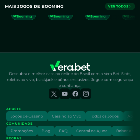
e retorno.
MAIS JOGOS DE BOOMING
VER TODOS
Provedor
Provedor
Provedor
Provedor
Por que jogar Ultra Buffalo Hold and Win na Vera
Booming
Booming
Booming
Boomi
JOGAR
JOGAR
JOGAR
JOGAR
Bet
Na
Vera Bet
, você joga com total segurança, suporte
rápido e depósitos via Pix. A plataforma é licenciada,
reúne dezenas de outros títulos da Booming e
promove o jogo responsável. Aposte com consciência!
RTP
Margem da casa
Descubra o melhor cassino online do Brasil com a Vera Bet! Slots,
95.60%
4.40%
roletas ao vivo, blackjack e bônus exclusivos. Jogue com segurança
e confiança.
APOSTE
Jogos de Cassino
Cassino ao Vivo
Todos os Jogos
Aposta
COMUNIDADE
Promoções
Blog
FAQ
Central de Ajuda
Baixar App
REGRAS