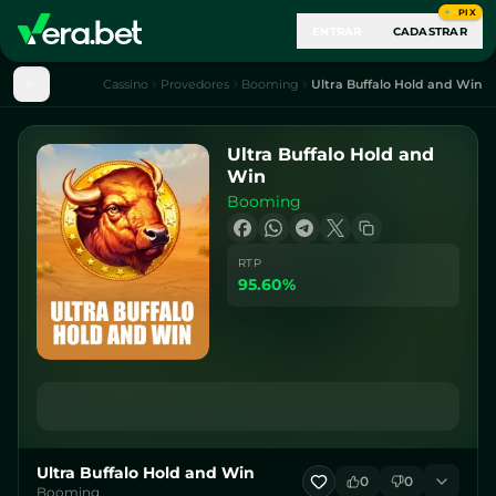
PIX
ENTRAR
CADASTRAR
Cassino
Provedores
Booming
Ultra Buffalo Hold and Win
Ultra Buffalo Hold and
Win
Booming
RTP
95.60%
Ultra Buffalo Hold and Win
0
0
Booming